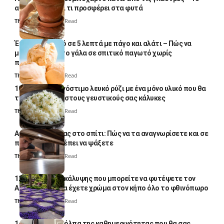
απλό κόλπο και τι προσφέρει στα φυτά
Thali Ombre
4 Min Read
Έτοιμο παγωτό σε 5 λεπτά με πάγο και αλάτι – Πώς να
μετατρέψετε το γάλα σε σπιτικό παγωτό χωρίς
παγωτομηχανή
Thali Ombre
4 Min Read
10 φορές ποιο νόστιμο λευκό ρύζι με ένα μόνο υλικό που θα
το απογειώσει στους γευστικούς σας κάλυκες
Thali Ombre
4 Min Read
Αυγά κατσαρίδας στο σπίτι: Πώς να τα αναγνωρίσετε και σε
ποια σημεία πρέπει να ψάξετε
Thali Ombre
4 Min Read
12 φυτά εδαφοκάλυψης που μπορείτε να φυτέψετε τον
Αύγουστο για να έχετε χρώμα στον κήπο όλο το φθινόπωρο
Thali Ombre
7 Min Read
14 πανέξυπνα κόλπα της καθημερινότητας που θα σας