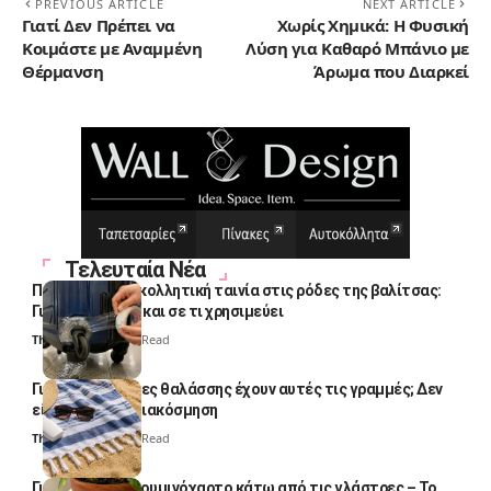
PREVIOUS ARTICLE
NEXT ARTICLE
Γιατί Δεν Πρέπει να
Χωρίς Χημικά: Η Φυσική
Κοιμάστε με Αναμμένη
Λύση για Καθαρό Μπάνιο με
Θέρμανση
Άρωμα που Διαρκεί
Τελευταία Νέα
Πολλοί βάζουν κολλητική ταινία στις ρόδες της βαλίτσας:
Γιατί το κάνουν και σε τι χρησιμεύει
Thali Ombre
4 Min Read
Γιατί οι πετσέτες θαλάσσης έχουν αυτές τις γραμμές; Δεν
είναι μόνο για διακόσμηση
Thali Ombre
5 Min Read
Γιατί βάζουν αλουμινόχαρτο κάτω από τις γλάστρες – Το