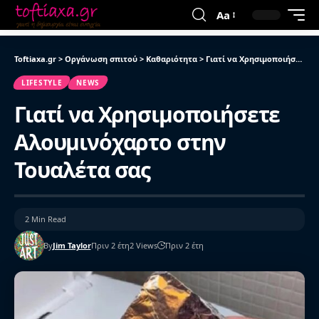
Aa
Toftiaxa.gr
>
Οργάνωση σπιτού
>
Καθαριότητα
>
Γιατί να Χρησιμοποιήσετε Αλουμινόχαρτο στην Τουαλέτα σας
LIFESTYLE
NEWS
Γιατί να Χρησιμοποιήσετε
Αλουμινόχαρτο στην
Τουαλέτα σας
2 Min Read
By
Jim Taylor
Πριν 2 έτη
2 Views
Πριν 2 έτη