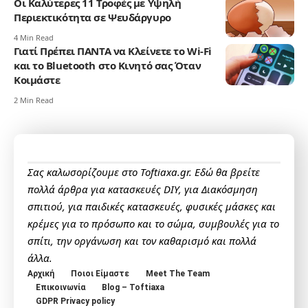
Οι Καλύτερες 11 Τροφές με Υψηλή
Περιεκτικότητα σε Ψευδάργυρο
4 Min Read
Γιατί Πρέπει ΠΑΝΤΑ να Κλείνετε το Wi-Fi
και το Bluetooth στο Κινητό σας Όταν
Κοιμάστε
2 Min Read
Σας καλωσορίζουμε στο Toftiaxa.gr. Εδώ θα βρείτε
πολλά άρθρα για κατασκευές DIY, για Διακόσμηση
σπιτιού, για παιδικές κατασκευές, φυσικές μάσκες και
κρέμες για το πρόσωπο και το σώμα, συμβουλές για το
σπίτι, την οργάνωση και τον καθαρισμό και πολλά
άλλα.
Αρχική
Ποιοι Είμαστε
Meet The Team
Επικοινωνία
Blog – Toftiaxa
GDPR Privacy policy