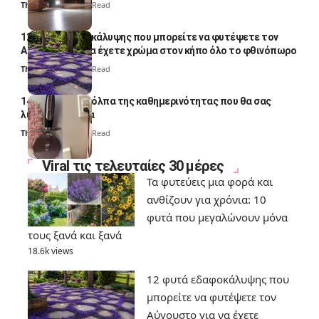
Thali Ombre
4 Min Read
12 φυτά εδαφοκάλυψης που μπορείτε να φυτέψετε τον
Αύγουστο για να έχετε χρώμα στον κήπο όλο το φθινόπωρο
Thali Ombre
7 Min Read
14 πανέξυπνα κόλπα της καθημερινότητας που θα σας
λύσουν τα χέρια
Thali Ombre
6 Min Read
Viral τις τελευταίες 30 μέρες
Τα φυτεύεις μια φορά και
ανθίζουν για χρόνια: 10
φυτά που μεγαλώνουν μόνα
τους ξανά και ξανά
18.6k views
12 φυτά εδαφοκάλυψης που
μπορείτε να φυτέψετε τον
Αύγουστο για να έχετε