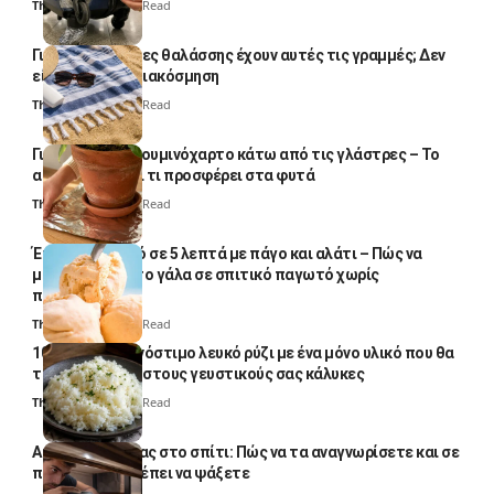
Thali Ombre
4 Min Read
Γιατί οι πετσέτες θαλάσσης έχουν αυτές τις γραμμές; Δεν
είναι μόνο για διακόσμηση
Thali Ombre
5 Min Read
Γιατί βάζουν αλουμινόχαρτο κάτω από τις γλάστρες – Το
απλό κόλπο και τι προσφέρει στα φυτά
Thali Ombre
4 Min Read
Έτοιμο παγωτό σε 5 λεπτά με πάγο και αλάτι – Πώς να
μετατρέψετε το γάλα σε σπιτικό παγωτό χωρίς
παγωτομηχανή
Thali Ombre
4 Min Read
10 φορές ποιο νόστιμο λευκό ρύζι με ένα μόνο υλικό που θα
το απογειώσει στους γευστικούς σας κάλυκες
Thali Ombre
4 Min Read
Αυγά κατσαρίδας στο σπίτι: Πώς να τα αναγνωρίσετε και σε
ποια σημεία πρέπει να ψάξετε