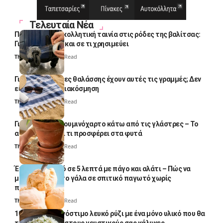
Τελευταία Νέα
Πολλοί βάζουν κολλητική ταινία στις ρόδες της βαλίτσας:
Γιατί το κάνουν και σε τι χρησιμεύει
Thali Ombre
4 Min Read
Γιατί οι πετσέτες θαλάσσης έχουν αυτές τις γραμμές; Δεν
είναι μόνο για διακόσμηση
Thali Ombre
5 Min Read
Γιατί βάζουν αλουμινόχαρτο κάτω από τις γλάστρες – Το
απλό κόλπο και τι προσφέρει στα φυτά
Thali Ombre
4 Min Read
Έτοιμο παγωτό σε 5 λεπτά με πάγο και αλάτι – Πώς να
μετατρέψετε το γάλα σε σπιτικό παγωτό χωρίς
παγωτομηχανή
Thali Ombre
4 Min Read
10 φορές ποιο νόστιμο λευκό ρύζι με ένα μόνο υλικό που θα