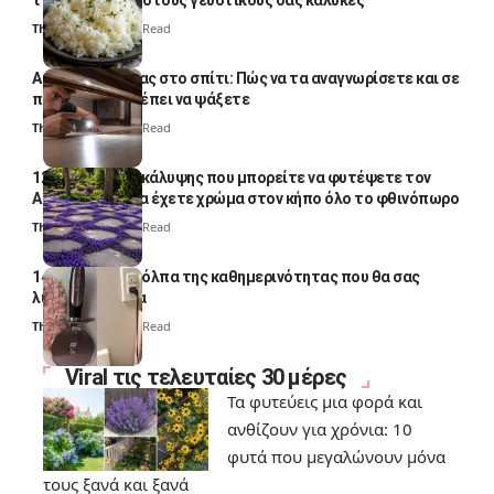
το απογειώσει στους γευστικούς σας κάλυκες
Thali Ombre
4 Min Read
Αυγά κατσαρίδας στο σπίτι: Πώς να τα αναγνωρίσετε και σε
ποια σημεία πρέπει να ψάξετε
Thali Ombre
4 Min Read
12 φυτά εδαφοκάλυψης που μπορείτε να φυτέψετε τον
Αύγουστο για να έχετε χρώμα στον κήπο όλο το φθινόπωρο
Thali Ombre
7 Min Read
14 πανέξυπνα κόλπα της καθημερινότητας που θα σας
λύσουν τα χέρια
Thali Ombre
6 Min Read
Viral τις τελευταίες 30 μέρες
Τα φυτεύεις μια φορά και
ανθίζουν για χρόνια: 10
φυτά που μεγαλώνουν μόνα
τους ξανά και ξανά