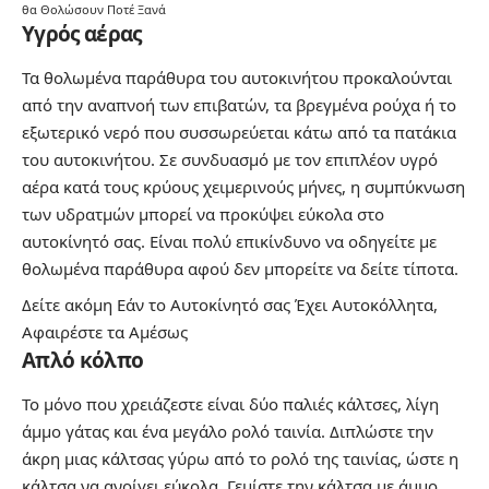
θα Θολώσουν Ποτέ Ξανά
Υγρός αέρας
Τα θολωμένα παράθυρα του αυτοκινήτου προκαλούνται
από την αναπνοή των επιβατών, τα βρεγμένα ρούχα ή το
εξωτερικό νερό που συσσωρεύεται κάτω από τα πατάκια
του αυτοκινήτου. Σε συνδυασμό με τον επιπλέον υγρό
αέρα κατά τους κρύους χειμερινούς μήνες, η συμπύκνωση
των υδρατμών μπορεί να προκύψει εύκολα στο
αυτοκίνητό σας. Είναι πολύ επικίνδυνο να οδηγείτε με
θολωμένα παράθυρα αφού δεν μπορείτε να δείτε τίποτα.
Δείτε ακόμη
Εάν το Αυτοκίνητό σας Έχει Αυτοκόλλητα,
Αφαιρέστε τα Αμέσως
Απλό κόλπο
Το μόνο που χρειάζεστε είναι δύο παλιές κάλτσες, λίγη
άμμο γάτας και ένα μεγάλο ρολό ταινία. Διπλώστε την
άκρη μιας κάλτσας γύρω από το ρολό της ταινίας, ώστε η
κάλτσα να ανοίγει εύκολα. Γεμίστε την κάλτσα με άμμο