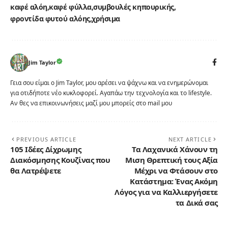
καφέ αλόη
καφέ φύλλα
συμβουλές κηπουρικής
φροντίδα φυτού αλόης
χρήσιμα
Jim Taylor
Γεια σου είμαι ο Jim Taylor, μου αρέσει να ψάχνω και να ενημερώνομαι
για οτιδήποτε νέο κυκλοφορεί. Αγαπάω την τεχνολογία και το lifestyle.
Αν θες να επικοινωνήσεις μαζί μου μπορείς στο mail μου
PREVIOUS ARTICLE
NEXT ARTICLE
105 Ιδέες Δίχρωμης
Τα Λαχανικά Χάνουν τη
Διακόσμησης Κουζίνας που
Μιση Θρεπτική τους Αξία
θα Λατρέψετε
Μέχρι να Φτάσουν στο
Κατάστημα: Ένας Ακόμη
Λόγος για να Καλλιεργήσετε
τα Δικά σας