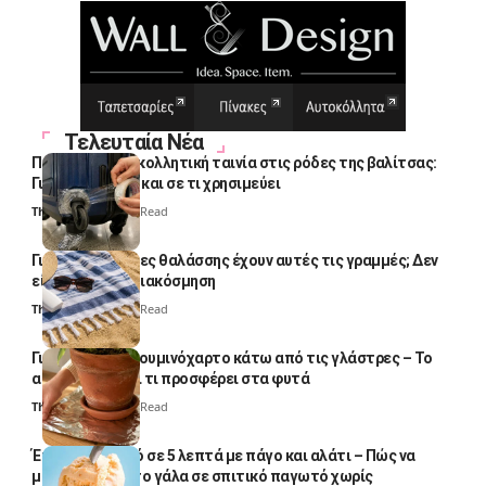
Τελευταία Νέα
Πολλοί βάζουν κολλητική ταινία στις ρόδες της βαλίτσας:
Γιατί το κάνουν και σε τι χρησιμεύει
Thali Ombre
4 Min Read
Γιατί οι πετσέτες θαλάσσης έχουν αυτές τις γραμμές; Δεν
είναι μόνο για διακόσμηση
Thali Ombre
5 Min Read
Γιατί βάζουν αλουμινόχαρτο κάτω από τις γλάστρες – Το
απλό κόλπο και τι προσφέρει στα φυτά
Thali Ombre
4 Min Read
Έτοιμο παγωτό σε 5 λεπτά με πάγο και αλάτι – Πώς να
μετατρέψετε το γάλα σε σπιτικό παγωτό χωρίς