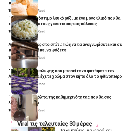
παγωτομηχανή
Thali Ombre
4 Min Read
10 φορές ποιο νόστιμο λευκό ρύζι με ένα μόνο υλικό που θα
το απογειώσει στους γευστικούς σας κάλυκες
Thali Ombre
4 Min Read
Αυγά κατσαρίδας στο σπίτι: Πώς να τα αναγνωρίσετε και σε
ποια σημεία πρέπει να ψάξετε
Thali Ombre
4 Min Read
12 φυτά εδαφοκάλυψης που μπορείτε να φυτέψετε τον
Αύγουστο για να έχετε χρώμα στον κήπο όλο το φθινόπωρο
Thali Ombre
7 Min Read
14 πανέξυπνα κόλπα της καθημερινότητας που θα σας
λύσουν τα χέρια
Thali Ombre
6 Min Read
Viral τις τελευταίες 30 μέρες
Τα φυτεύεις μια φορά και