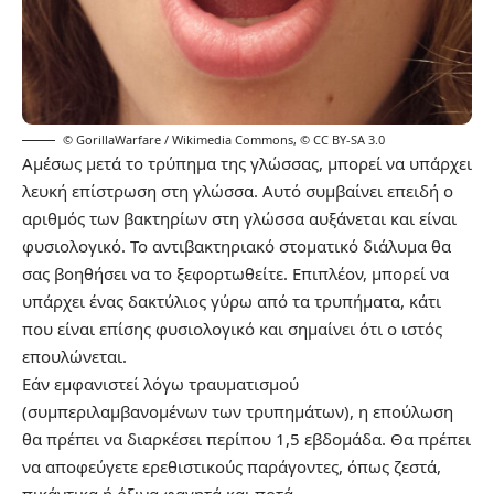
© GorillaWarfare / Wikimedia Commons
,
© CC BY-SA 3.0
Αμέσως μετά το τρύπημα της γλώσσας, μπορεί να υπάρχει
λευκή επίστρωση στη γλώσσα. Αυτό συμβαίνει επειδή ο
αριθμός των βακτηρίων στη γλώσσα αυξάνεται και είναι
φυσιολογικό. Το αντιβακτηριακό στοματικό διάλυμα θα
σας βοηθήσει να το ξεφορτωθείτε. Επιπλέον, μπορεί να
υπάρχει ένας δακτύλιος γύρω από τα τρυπήματα, κάτι
που είναι επίσης φυσιολογικό και σημαίνει ότι ο ιστός
επουλώνεται.
Εάν εμφανιστεί λόγω τραυματισμού
(συμπεριλαμβανομένων των τρυπημάτων), η επούλωση
θα πρέπει να διαρκέσει περίπου 1,5 εβδομάδα. Θα πρέπει
να αποφεύγετε ερεθιστικούς παράγοντες, όπως ζεστά,
πικάντικα ή όξινα φαγητά και ποτά.