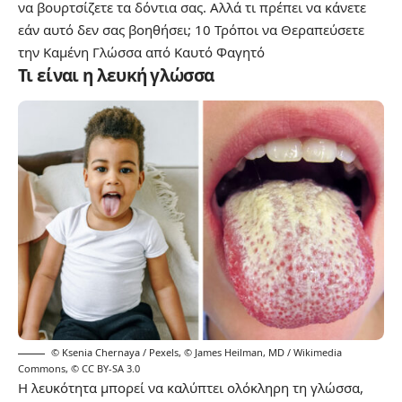
να βουρτσίζετε τα δόντια σας. Αλλά τι πρέπει να κάνετε
εάν αυτό δεν σας βοηθήσει;
10 Τρόποι να Θεραπεύσετε
την Καμένη Γλώσσα από Καυτό Φαγητό
Τι είναι η λευκή γλώσσα
© Ksenia Chernaya / Pexels
,
© James Heilman, MD / Wikimedia
Commons
,
© CC BY-SA 3.0
Η λευκότητα μπορεί να καλύπτει ολόκληρη τη γλώσσα,