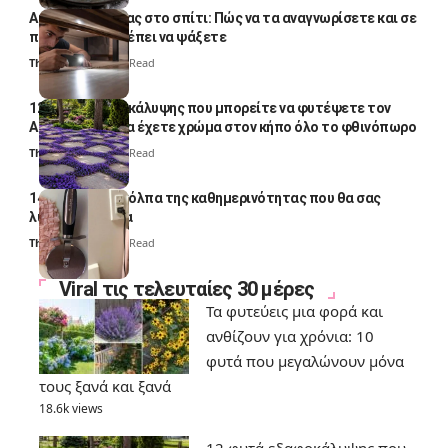
Αυγά κατσαρίδας στο σπίτι: Πώς να τα αναγνωρίσετε και σε
ποια σημεία πρέπει να ψάξετε
Thali Ombre
4 Min Read
12 φυτά εδαφοκάλυψης που μπορείτε να φυτέψετε τον
Αύγουστο για να έχετε χρώμα στον κήπο όλο το φθινόπωρο
Thali Ombre
7 Min Read
14 πανέξυπνα κόλπα της καθημερινότητας που θα σας
λύσουν τα χέρια
Thali Ombre
6 Min Read
Viral τις τελευταίες 30 μέρες
Τα φυτεύεις μια φορά και
ανθίζουν για χρόνια: 10
φυτά που μεγαλώνουν μόνα
τους ξανά και ξανά
18.6k views