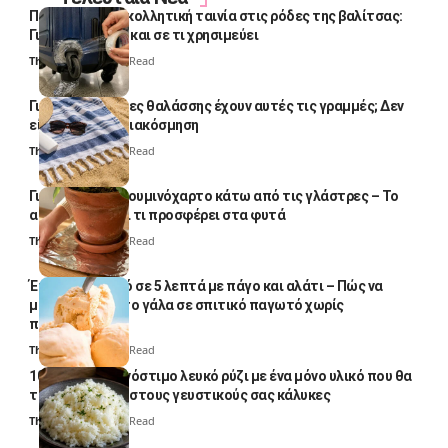
Πολλοί βάζουν κολλητική ταινία στις ρόδες της βαλίτσας:
Γιατί το κάνουν και σε τι χρησιμεύει
Thali Ombre
4 Min Read
Γιατί οι πετσέτες θαλάσσης έχουν αυτές τις γραμμές; Δεν
είναι μόνο για διακόσμηση
Thali Ombre
5 Min Read
Γιατί βάζουν αλουμινόχαρτο κάτω από τις γλάστρες – Το
απλό κόλπο και τι προσφέρει στα φυτά
Thali Ombre
4 Min Read
Έτοιμο παγωτό σε 5 λεπτά με πάγο και αλάτι – Πώς να
μετατρέψετε το γάλα σε σπιτικό παγωτό χωρίς
παγωτομηχανή
Thali Ombre
4 Min Read
10 φορές ποιο νόστιμο λευκό ρύζι με ένα μόνο υλικό που θα
το απογειώσει στους γευστικούς σας κάλυκες
Thali Ombre
4 Min Read