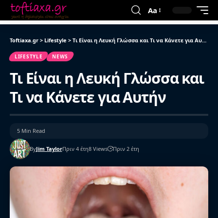
Aa
Toftiaxa.gr
>
Lifestyle
>
Τι Είναι η Λευκή Γλώσσα και Τι να Κάνετε για Αυτήν
LIFESTYLE
NEWS
Τι Είναι η Λευκή Γλώσσα και
Τι να Κάνετε για Αυτήν
5 Min Read
By
Jim Taylor
Πριν 4 έτη
8 Views
Πριν 2 έτη