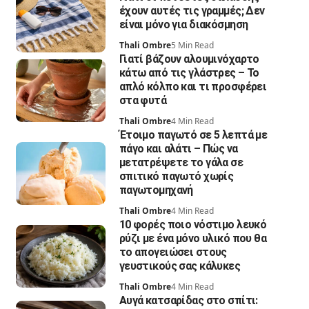
έχουν αυτές τις γραμμές; Δεν
είναι μόνο για διακόσμηση
Thali Ombre
5 Min Read
Γιατί βάζουν αλουμινόχαρτο
κάτω από τις γλάστρες – Το
απλό κόλπο και τι προσφέρει
στα φυτά
Thali Ombre
4 Min Read
Έτοιμο παγωτό σε 5 λεπτά με
πάγο και αλάτι – Πώς να
μετατρέψετε το γάλα σε
σπιτικό παγωτό χωρίς
παγωτομηχανή
Thali Ombre
4 Min Read
10 φορές ποιο νόστιμο λευκό
ρύζι με ένα μόνο υλικό που θα
το απογειώσει στους
γευστικούς σας κάλυκες
Thali Ombre
4 Min Read
Αυγά κατσαρίδας στο σπίτι: