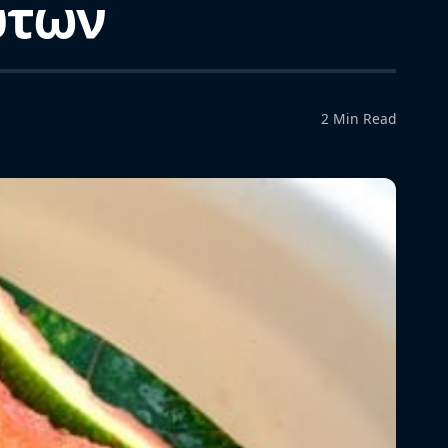
ύτων
2 Min Read