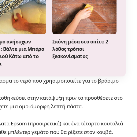
μο ανήσυχων
Σκόνη μέσα στο σπίτι: 2
: Βάλτε μια Μπάρα
λάθος τρόποι
ιού Κάτω από το
ξεσκονίσματος
ι
ασμα το νερό που χρησιμοποιείτε για το βράσιμο
ποθηκεύσει στην κατάψυξη πριν τα προσθέσετε στο
έχετε μια ομοιόμορφη λεπτή πάστα.
ατα Epsom (προαιρετικά) και ένα τέταρτο κουταλιά
άθε μπλέντερ γεμάτο που θα ρίξετε στον κουβά.