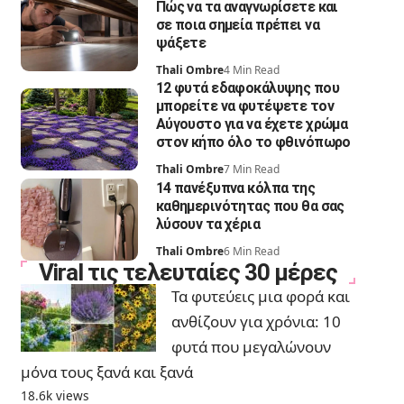
Πώς να τα αναγνωρίσετε και
σε ποια σημεία πρέπει να
ψάξετε
Thali Ombre
4 Min Read
12 φυτά εδαφοκάλυψης που
μπορείτε να φυτέψετε τον
Αύγουστο για να έχετε χρώμα
στον κήπο όλο το φθινόπωρο
Thali Ombre
7 Min Read
14 πανέξυπνα κόλπα της
καθημερινότητας που θα σας
λύσουν τα χέρια
Thali Ombre
6 Min Read
Viral τις τελευταίες 30 μέρες
Τα φυτεύεις μια φορά και
ανθίζουν για χρόνια: 10
φυτά που μεγαλώνουν
μόνα τους ξανά και ξανά
18.6k views