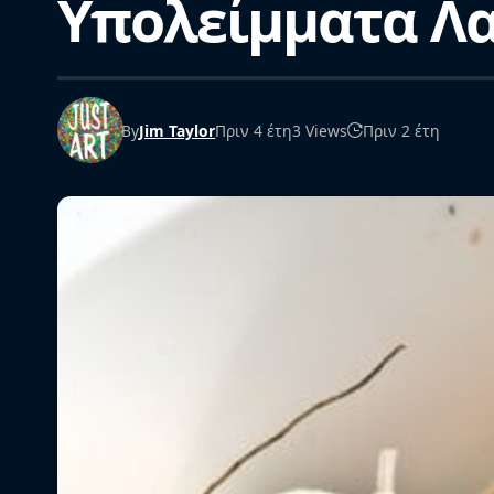
Υπολείμματα Λ
By
Jim Taylor
Πριν 4 έτη
3 Views
Πριν 2 έτη