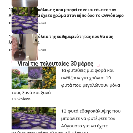
12 φυτά εδαφοκάλυψης που μπορείτε να φυτέψετε τον
Αύγουστο για να έχετε χρώμα στον κήπο όλο το φθινόπωρο
Thali Ombre
7 Min Read
14 πανέξυπνα κόλπα της καθημερινότητας που θα σας
λύσουν τα χέρια
Thali Ombre
6 Min Read
Viral τις τελευταίες 30 μέρες
Τα φυτεύεις μια φορά και
ανθίζουν για χρόνια: 10
φυτά που μεγαλώνουν μόνα
τους ξανά και ξανά
18.6k views
12 φυτά εδαφοκάλυψης που
μπορείτε να φυτέψετε τον
Αύγουστο για να έχετε