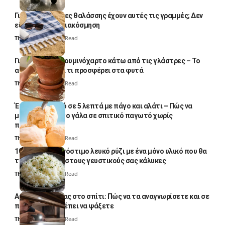
Γιατί οι πετσέτες θαλάσσης έχουν αυτές τις γραμμές; Δεν
είναι μόνο για διακόσμηση
Thali Ombre
5 Min Read
Γιατί βάζουν αλουμινόχαρτο κάτω από τις γλάστρες – Το
απλό κόλπο και τι προσφέρει στα φυτά
Thali Ombre
4 Min Read
Έτοιμο παγωτό σε 5 λεπτά με πάγο και αλάτι – Πώς να
μετατρέψετε το γάλα σε σπιτικό παγωτό χωρίς
παγωτομηχανή
Thali Ombre
4 Min Read
10 φορές ποιο νόστιμο λευκό ρύζι με ένα μόνο υλικό που θα
το απογειώσει στους γευστικούς σας κάλυκες
Thali Ombre
4 Min Read
Αυγά κατσαρίδας στο σπίτι: Πώς να τα αναγνωρίσετε και σε
ποια σημεία πρέπει να ψάξετε
Thali Ombre
4 Min Read