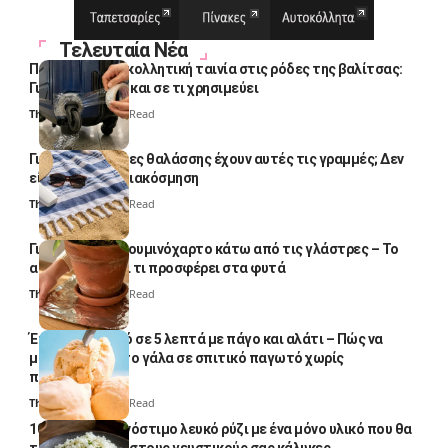
Τελευταία Νέα
Πολλοί βάζουν κολλητική ταινία στις ρόδες της βαλίτσας:
Γιατί το κάνουν και σε τι χρησιμεύει
Thali Ombre
4 Min Read
Γιατί οι πετσέτες θαλάσσης έχουν αυτές τις γραμμές; Δεν
είναι μόνο για διακόσμηση
Thali Ombre
5 Min Read
Γιατί βάζουν αλουμινόχαρτο κάτω από τις γλάστρες – Το
απλό κόλπο και τι προσφέρει στα φυτά
Thali Ombre
4 Min Read
Έτοιμο παγωτό σε 5 λεπτά με πάγο και αλάτι – Πώς να
μετατρέψετε το γάλα σε σπιτικό παγωτό χωρίς
παγωτομηχανή
Thali Ombre
4 Min Read
10 φορές ποιο νόστιμο λευκό ρύζι με ένα μόνο υλικό που θα