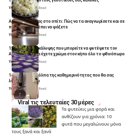
το απογειώσει στους γευστικούς σας κάλυκες
Thali Ombre
4 Min Read
Αυγά κατσαρίδας στο σπίτι: Πώς να τα αναγνωρίσετε και σε
ποια σημεία πρέπει να ψάξετε
Thali Ombre
4 Min Read
12 φυτά εδαφοκάλυψης που μπορείτε να φυτέψετε τον
Αύγουστο για να έχετε χρώμα στον κήπο όλο το φθινόπωρο
Thali Ombre
7 Min Read
14 πανέξυπνα κόλπα της καθημερινότητας που θα σας
λύσουν τα χέρια
Thali Ombre
6 Min Read
Viral τις τελευταίες 30 μέρες
Τα φυτεύεις μια φορά και
ανθίζουν για χρόνια: 10
φυτά που μεγαλώνουν μόνα
τους ξανά και ξανά