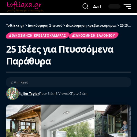
Aa
Toftiaxa.gr
>
Διακόσμηση Σπιτιού
>
Διακόσμηση κρεβατοκάμαρας
>
25 Ιδέες για Πτυσσόμενα Παράθυρα
ΔΙΑΚΌΣΜΗΣΗ ΚΡΕΒΑΤΟΚΆΜΑΡΑΣ
ΔΙΑΚΌΣΜΗΣΗ ΣΑΛΟΝΙΟΎ
25 Ιδέες για Πτυσσόμενα
Παράθυρα
2 Min Read
By
Jim Taylor
Πριν 5 έτη
5 Views
Πριν 2 έτη