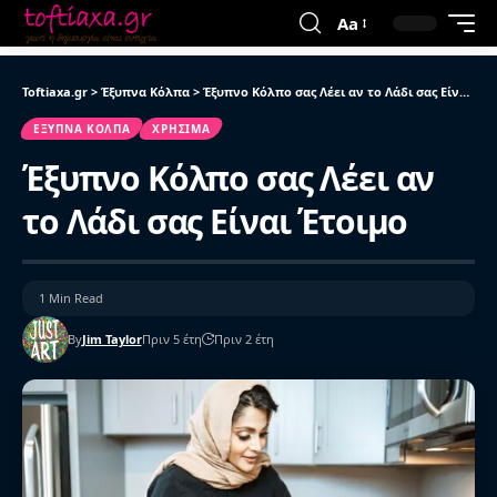
Aa
Toftiaxa.gr
>
Έξυπνα Κόλπα
>
Έξυπνο Κόλπο σας Λέει αν το Λάδι σας Είναι Έτοιμο
ΈΞΥΠΝΑ ΚΌΛΠΑ
ΧΡΉΣΙΜΑ
Έξυπνο Κόλπο σας Λέει αν
το Λάδι σας Είναι Έτοιμο
1 Min Read
By
Jim Taylor
Πριν 5 έτη
Πριν 2 έτη