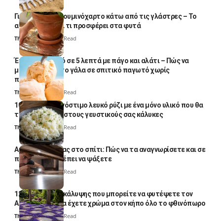
Γιατί βάζουν αλουμινόχαρτο κάτω από τις γλάστρες – Το
απλό κόλπο και τι προσφέρει στα φυτά
Thali Ombre
4 Min Read
Έτοιμο παγωτό σε 5 λεπτά με πάγο και αλάτι – Πώς να
μετατρέψετε το γάλα σε σπιτικό παγωτό χωρίς
παγωτομηχανή
Thali Ombre
4 Min Read
10 φορές ποιο νόστιμο λευκό ρύζι με ένα μόνο υλικό που θα
το απογειώσει στους γευστικούς σας κάλυκες
Thali Ombre
4 Min Read
Αυγά κατσαρίδας στο σπίτι: Πώς να τα αναγνωρίσετε και σε
ποια σημεία πρέπει να ψάξετε
Thali Ombre
4 Min Read
12 φυτά εδαφοκάλυψης που μπορείτε να φυτέψετε τον
Αύγουστο για να έχετε χρώμα στον κήπο όλο το φθινόπωρο
Thali Ombre
7 Min Read