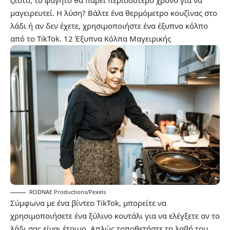
μαγειρευτεί. Η λύση? Βάλτε ένα θερμόμετρο κουζίνας στο
λάδι ή αν δεν έχετε, χρησιμοποιήστε ένα έξυπνο κόλπο
από το TikTok.
12 Έξυπνα Κόλπα Μαγειρικής
RODNAE Productions/Pexels
Σύμφωνα με ένα βίντεο TikTok, μπορείτε να
χρησιμοποιήσετε ένα ξύλινο κουτάλι για να ελέγξετε αν το
λάδι σας είναι έτοιμο. Απλώς τοποθετήστε τη λαβή του