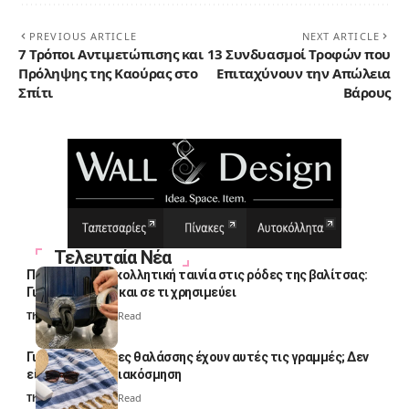
PREVIOUS ARTICLE
NEXT ARTICLE
7 Τρόποι Αντιμετώπισης και
13 Συνδυασμοί Τροφών που
Πρόληψης της Καούρας στο
Επιταχύνουν την Απώλεια
Σπίτι
Βάρους
Τελευταία Νέα
Πολλοί βάζουν κολλητική ταινία στις ρόδες της βαλίτσας:
Γιατί το κάνουν και σε τι χρησιμεύει
Thali Ombre
4 Min Read
Γιατί οι πετσέτες θαλάσσης έχουν αυτές τις γραμμές; Δεν
είναι μόνο για διακόσμηση
Thali Ombre
5 Min Read