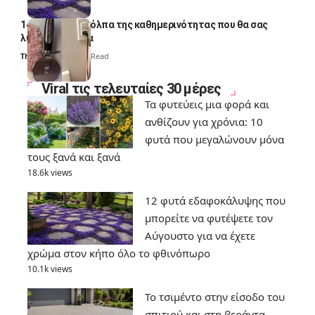
14 πανέξυπνα κόλπα της καθημερινότητας που θα σας
λύσουν τα χέρια
Thali Ombre
6 Min Read
Viral τις τελευταίες 30 μέρες
Τα φυτεύεις μια φορά και
ανθίζουν για χρόνια: 10
φυτά που μεγαλώνουν μόνα
τους ξανά και ξανά
18.6k views
12 φυτά εδαφοκάλυψης που
μπορείτε να φυτέψετε τον
Αύγουστο για να έχετε
χρώμα στον κήπο όλο το φθινόπωρο
10.1k views
Το τσιμέντο στην είσοδο του
σπιτιού και στη βεράντα