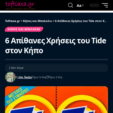
Aa
Toftiaxa.gr
>
Κήπος και Μπαλκόνι
>
6 Απίθανες Χρήσεις του Tide στον Κήπο
ΚΉΠΟΣ ΚΑΙ ΜΠΑΛΚΌΝΙ
6 Απίθανες Χρήσεις του Tide
στον Κήπο
2 Min Read
By
Jim Taylor
Πριν 5 έτη
Πριν 2 έτη