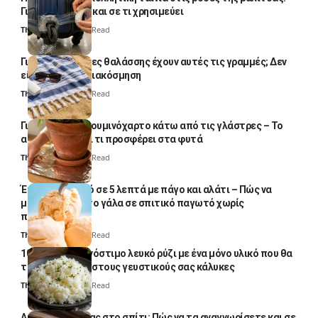
Γιατί το κάνουν και σε τι χρησιμεύει
Thali Ombre
4 Min Read
Γιατί οι πετσέτες θαλάσσης έχουν αυτές τις γραμμές; Δεν
είναι μόνο για διακόσμηση
Thali Ombre
5 Min Read
Γιατί βάζουν αλουμινόχαρτο κάτω από τις γλάστρες – Το
απλό κόλπο και τι προσφέρει στα φυτά
Thali Ombre
4 Min Read
Έτοιμο παγωτό σε 5 λεπτά με πάγο και αλάτι – Πώς να
μετατρέψετε το γάλα σε σπιτικό παγωτό χωρίς
παγωτομηχανή
Thali Ombre
4 Min Read
10 φορές ποιο νόστιμο λευκό ρύζι με ένα μόνο υλικό που θα
το απογειώσει στους γευστικούς σας κάλυκες
Thali Ombre
4 Min Read
Αυγά κατσαρίδας στο σπίτι: Πώς να τα αναγνωρίσετε και σε