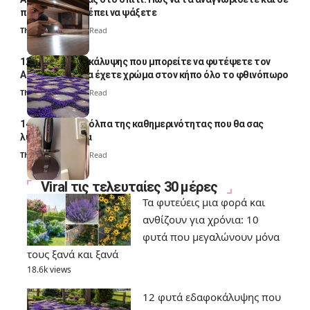
ποια σημεία πρέπει να ψάξετε
Thali Ombre
4 Min Read
12 φυτά εδαφοκάλυψης που μπορείτε να φυτέψετε τον
Αύγουστο για να έχετε χρώμα στον κήπο όλο το φθινόπωρο
Thali Ombre
7 Min Read
14 πανέξυπνα κόλπα της καθημερινότητας που θα σας
λύσουν τα χέρια
Thali Ombre
6 Min Read
Viral τις τελευταίες 30 μέρες
Τα φυτεύεις μια φορά και
ανθίζουν για χρόνια: 10
φυτά που μεγαλώνουν μόνα
τους ξανά και ξανά
18.6k views
12 φυτά εδαφοκάλυψης που