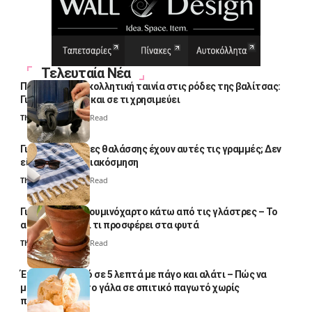
Τελευταία Νέα
Πολλοί βάζουν κολλητική ταινία στις ρόδες της βαλίτσας:
Γιατί το κάνουν και σε τι χρησιμεύει
Thali Ombre
4 Min Read
Γιατί οι πετσέτες θαλάσσης έχουν αυτές τις γραμμές; Δεν
είναι μόνο για διακόσμηση
Thali Ombre
5 Min Read
Γιατί βάζουν αλουμινόχαρτο κάτω από τις γλάστρες – Το
απλό κόλπο και τι προσφέρει στα φυτά
Thali Ombre
4 Min Read
Έτοιμο παγωτό σε 5 λεπτά με πάγο και αλάτι – Πώς να
μετατρέψετε το γάλα σε σπιτικό παγωτό χωρίς
παγωτομηχανή