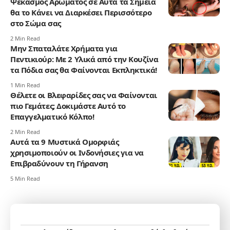
Ψεκασμός Αρώματος σε Αυτά τα Σημεία
θα το Κάνει να Διαρκέσει Περισσότερο
στο Σώμα σας
2 Min Read
Μην Σπαταλάτε Χρήματα για
Πεντικιούρ: Με 2 Υλικά από την Κουζίνα
τα Πόδια σας θα Φαίνονται Εκπληκτικά!
1 Min Read
Θέλετε οι Βλεφαρίδες σας να Φαίνονται
πιο Γεμάτες; Δοκιμάστε Αυτό το
Επαγγελματικό Κόλπο!
2 Min Read
Αυτά τα 9 Μυστικά Ομορφιάς
χρησιμοποιούν οι Ινδονήσιες για να
Επιβραδύνουν τη Γήρανση
5 Min Read