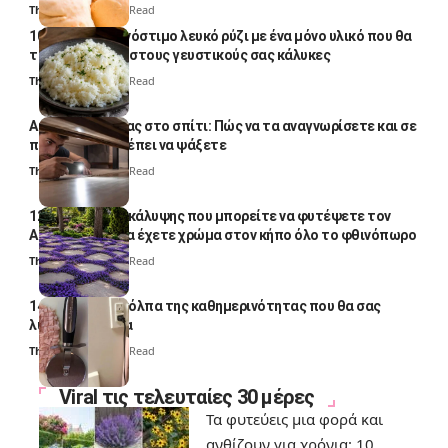
Thali Ombre
4 Min Read
10 φορές ποιο νόστιμο λευκό ρύζι με ένα μόνο υλικό που θα
το απογειώσει στους γευστικούς σας κάλυκες
Thali Ombre
4 Min Read
Αυγά κατσαρίδας στο σπίτι: Πώς να τα αναγνωρίσετε και σε
ποια σημεία πρέπει να ψάξετε
Thali Ombre
4 Min Read
12 φυτά εδαφοκάλυψης που μπορείτε να φυτέψετε τον
Αύγουστο για να έχετε χρώμα στον κήπο όλο το φθινόπωρο
Thali Ombre
7 Min Read
14 πανέξυπνα κόλπα της καθημερινότητας που θα σας
λύσουν τα χέρια
Thali Ombre
6 Min Read
Viral τις τελευταίες 30 μέρες
Τα φυτεύεις μια φορά και
ανθίζουν για χρόνια: 10