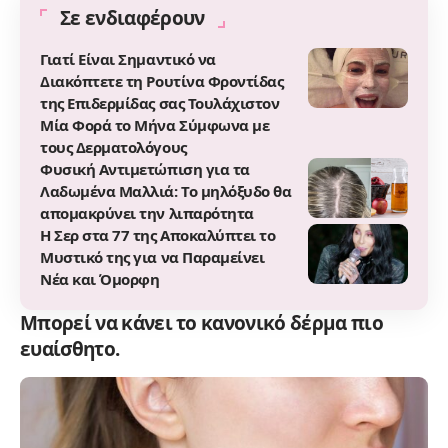
Σε ενδιαφέρουν
Γιατί Είναι Σημαντικό να
Διακόπτετε τη Ρουτίνα Φροντίδας
της Επιδερμίδας σας Τουλάχιστον
Μία Φορά το Μήνα Σύμφωνα με
τους Δερματολόγους
Φυσική Αντιμετώπιση για τα
Λαδωμένα Μαλλιά: Το μηλόξυδο θα
απομακρύνει την λιπαρότητα
Η Σερ στα 77 της Αποκαλύπτει το
Μυστικό της για να Παραμείνει
Νέα και Όμορφη
Μπορεί να κάνει το κανονικό δέρμα πιο
ευαίσθητο.