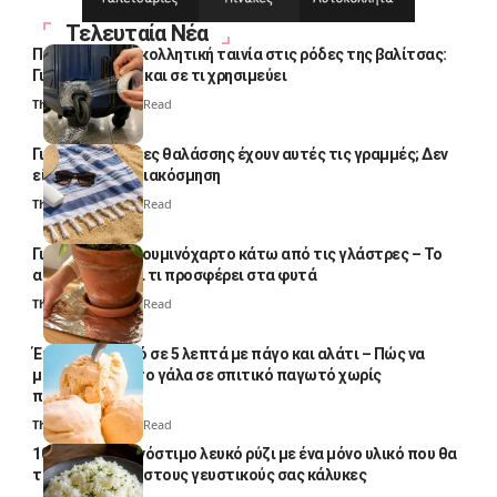
Τελευταία Νέα
Πολλοί βάζουν κολλητική ταινία στις ρόδες της βαλίτσας:
Γιατί το κάνουν και σε τι χρησιμεύει
Thali Ombre
4 Min Read
Γιατί οι πετσέτες θαλάσσης έχουν αυτές τις γραμμές; Δεν
είναι μόνο για διακόσμηση
Thali Ombre
5 Min Read
Γιατί βάζουν αλουμινόχαρτο κάτω από τις γλάστρες – Το
απλό κόλπο και τι προσφέρει στα φυτά
Thali Ombre
4 Min Read
Έτοιμο παγωτό σε 5 λεπτά με πάγο και αλάτι – Πώς να
μετατρέψετε το γάλα σε σπιτικό παγωτό χωρίς
παγωτομηχανή
Thali Ombre
4 Min Read
10 φορές ποιο νόστιμο λευκό ρύζι με ένα μόνο υλικό που θα
το απογειώσει στους γευστικούς σας κάλυκες