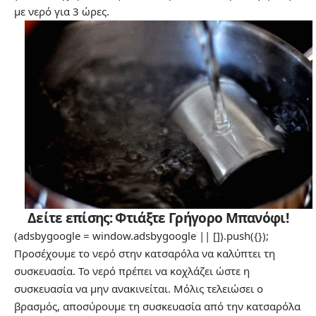
με νερό για 3 ώρες.
Δείτε επίσης:
Φτιάξτε Γρήγορο Μπανόφι!
(adsbygoogle = window.adsbygoogle || []).push({});
Προσέχουμε το νερό στην κατσαρόλα να καλύπτει τη
συσκευασία. Το νερό πρέπει να κοχλάζει ώστε η
συσκευασία να μην ανακινείται. Μόλις τελειώσει ο
βρασμός, αποσύρουμε τη συσκευασία από την κατσαρόλα