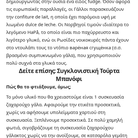
δημιουργώντας στην ουσία ένα είδος fudge. Όσον αφορά
τις ευρωπαϊκές παραλλαγές, οι Γάλλοι παρασκευάζουν
την confiture de lait, η οποία έχει παρόμοια υφή με
λιωμένο dulce de leche. Οι Νορβηγοί τιμούν ιδιαίτερα το
λεγόμενο HaPå, το οποίο είναι πιο παχύρρευστο και
λιγότερο γλυκό, ενώ οι Ρωσίδες νοικοκυρές πάντα έχουν
στο ντουλάπι τους το ντόπιο варёная сгущёнка (σ.σ.
βρασμένο συμπυκνωμένο γάλα), που χρησιμοποιούν
πολύ συχνά στα γλυκά τους.
Δείτε επίσης:
Συγκλονιστική Τούρτα
Μπανόφι
Πώς θα το φτιάξουμε, όμως;
Το μόνο υλικό που θα χρειαστούμε είναι 1 συσκευασία
ζαχαρούχο γάλα. Αφαιρούμε την ετικέτα προσεκτικά,
χωρίς να αφήσουμε υπολείμματα χαρτιού στη
συσκευασία. Ξεπλένουμε προσεκτικά. Σε πολύ χαμηλή
φωτιά, σιγοβράζουμε τη συσκευασία ζαχαρούχου
γάλακτος χωρίς να την ανοίξουμε, σε κατσαρόλα γεμάτη