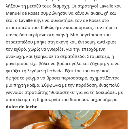
λήξουν τη μεταξύ τους διαμάχη. Οι στρατηγοί Lavalle και
Manuel de Rosas συμφώνησαν να κάνουν ανακωχή και
έτσι ο Lavalle πήγε να συναντήσει τον de Rosas στο
στρατόπεδό του. Καθώς ήταν κουρασμένος, τον πήρε ο
ύπνος όσο περίμενε στη σκηνή. Μια μαγείρισσα του
στρατοπέδου μπήκε στη σκηνή και, έντρομη, αντίκρισε
τον εχθρό, χωρίς να γνωρίζει για την επερχόμενη
ανακωχή, και ξεσήκωσε το στρατόπεδο. Στο μεταξύ, η
μαγείρισσα είχε βάλει να βράσει γάλα και ζάχαρη, για να
φτιάξει τη λεγόμενη lechada. Εξαιτίας του σκηνικού,
άφησε το μείγμα να βράσει περισσότερο, σχηματίζοντας
μια πηχτή κρέμα. Σύμφωνα με την παράδοση, ένας πολύ
γενναίος στρατιώτης “θυσιάστηκε” για να τη δοκιμάσει, με
αποτέλεσμα τη δημιουργία του διάσημου μέχρι σήμερα
dulce de leche
.