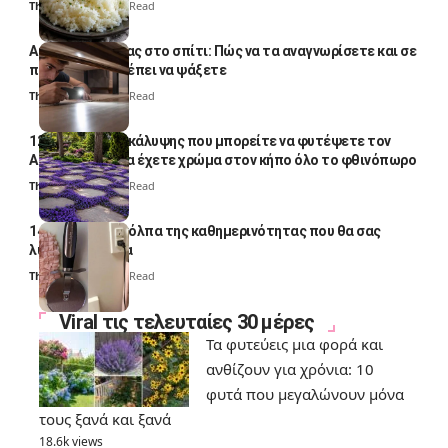
Thali Ombre
4 Min Read
Αυγά κατσαρίδας στο σπίτι: Πώς να τα αναγνωρίσετε και σε
ποια σημεία πρέπει να ψάξετε
Thali Ombre
4 Min Read
12 φυτά εδαφοκάλυψης που μπορείτε να φυτέψετε τον
Αύγουστο για να έχετε χρώμα στον κήπο όλο το φθινόπωρο
Thali Ombre
7 Min Read
14 πανέξυπνα κόλπα της καθημερινότητας που θα σας
λύσουν τα χέρια
Thali Ombre
6 Min Read
Viral τις τελευταίες 30 μέρες
Τα φυτεύεις μια φορά και
ανθίζουν για χρόνια: 10
φυτά που μεγαλώνουν μόνα
τους ξανά και ξανά
18.6k views