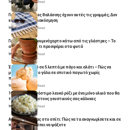
Thali Ombre
4 Min Read
Γιατί οι πετσέτες θαλάσσης έχουν αυτές τις γραμμές; Δεν
είναι μόνο για διακόσμηση
Thali Ombre
5 Min Read
Γιατί βάζουν αλουμινόχαρτο κάτω από τις γλάστρες – Το
απλό κόλπο και τι προσφέρει στα φυτά
Thali Ombre
4 Min Read
Έτοιμο παγωτό σε 5 λεπτά με πάγο και αλάτι – Πώς να
μετατρέψετε το γάλα σε σπιτικό παγωτό χωρίς
παγωτομηχανή
Thali Ombre
4 Min Read
10 φορές ποιο νόστιμο λευκό ρύζι με ένα μόνο υλικό που θα
το απογειώσει στους γευστικούς σας κάλυκες
Thali Ombre
4 Min Read
Αυγά κατσαρίδας στο σπίτι: Πώς να τα αναγνωρίσετε και σε
ποια σημεία πρέπει να ψάξετε