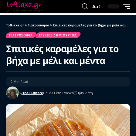
Aa
Toftiaxa.gr
>
Γιατροσόφια
>
Σπιτικές καραμέλες για το βήχα με μέλι και μέντα
ΓΙΑΤΡΟΣΌΦΙΑ
ΓΛΥΚΙΈΣ ΔΗΜΙΟΥΡΓΊΕΣ
Σπιτικές καραμέλες για το
βήχα με μέλι και μέντα
2 Min Read
By
Thali Ombre
Πριν 11 έτη
2 Views
Πριν 2 έτη