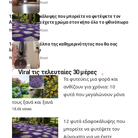
Thali Ombre
4 Min Read
12 φυτά εδαφοκάλυψης που μπορείτε να φυτέψετε τον
Αύγουστο για να έχετε χρώμα στον κήπο όλο το φθινόπωρο
Thali Ombre
7 Min Read
14 πανέξυπνα κόλπα της καθημερινότητας που θα σας
λύσουν τα χέρια
Thali Ombre
6 Min Read
Viral τις τελευταίες 30 μέρες
Τα φυτεύεις μια φορά και
ανθίζουν για χρόνια: 10
φυτά που μεγαλώνουν μόνα
τους ξανά και ξανά
18.6k views
12 φυτά εδαφοκάλυψης που
μπορείτε να φυτέψετε τον
Αύγουστο για να έχετε