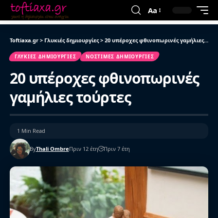
Aa
Toftiaxa.gr
>
Γλυκιές δημιουργίες
>
20 υπέροχες φθινοπωρινές γαμήλιες τούρτες
ΓΛΥΚΙΈΣ ΔΗΜΙΟΥΡΓΊΕΣ
ΝΌΣΤΙΜΕΣ ΔΗΜΙΟΥΡΓΊΕΣ
20 υπέροχες φθινοπωρινές
γαμήλιες τούρτες
1 Min Read
By
Thali Ombre
Πριν 12 έτη
Πριν 7 έτη