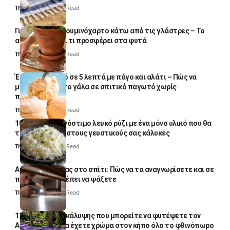
Thali Ombre
5 Min Read
Γιατί βάζουν αλουμινόχαρτο κάτω από τις γλάστρες – Το
απλό κόλπο και τι προσφέρει στα φυτά
Thali Ombre
4 Min Read
Έτοιμο παγωτό σε 5 λεπτά με πάγο και αλάτι – Πώς να
μετατρέψετε το γάλα σε σπιτικό παγωτό χωρίς
παγωτομηχανή
Thali Ombre
4 Min Read
10 φορές ποιο νόστιμο λευκό ρύζι με ένα μόνο υλικό που θα
το απογειώσει στους γευστικούς σας κάλυκες
Thali Ombre
4 Min Read
Αυγά κατσαρίδας στο σπίτι: Πώς να τα αναγνωρίσετε και σε
ποια σημεία πρέπει να ψάξετε
Thali Ombre
4 Min Read
12 φυτά εδαφοκάλυψης που μπορείτε να φυτέψετε τον
Αύγουστο για να έχετε χρώμα στον κήπο όλο το φθινόπωρο