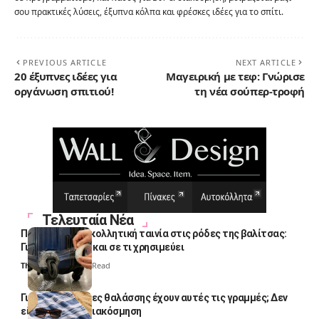
σου πρακτικές λύσεις, έξυπνα κόλπα και φρέσκες ιδέες για το σπίτι.
PREVIOUS ARTICLE
NEXT ARTICLE
20 έξυπνες ιδέες για
Μαγειρική με τεφ: Γνώρισε
οργάνωση σπιτιού!
τη νέα σούπερ-τροφή
Τελευταία Νέα
Πολλοί βάζουν κολλητική ταινία στις ρόδες της βαλίτσας:
Γιατί το κάνουν και σε τι χρησιμεύει
Thali Ombre
4 Min Read
Γιατί οι πετσέτες θαλάσσης έχουν αυτές τις γραμμές; Δεν
είναι μόνο για διακόσμηση