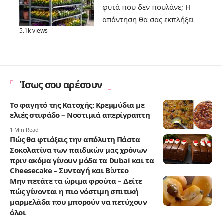
φυτά που δεν πουλάνε; Η
απάντηση θα σας εκπλήξει
5.1k views
Ίσως σου αρέσουν
Το φαγητό της Κατοχής: Κρεμμύδια με
ελιές στιφάδο – Νοστιμιά απερίγραπτη
1 Min Read
Πώς θα φτιάξεις την απόλυτη Πάστα
Σοκολατίνα των παιδικών μας χρόνων
πριν ακόμα γίνουν μόδα τα Dubai και τα
Cheesecake – Συνταγή και Βίντεο
Μην πετάτε τα ώριμα φρούτα – Δείτε
πώς γίνονται η πιο νόστιμη σπιτική
μαρμελάδα που μπορούν να πετύχουν
όλοι