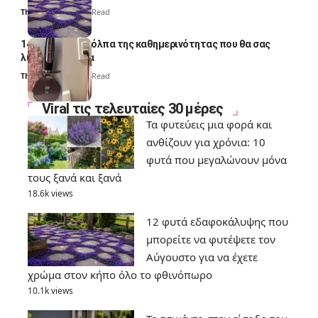
Thali Ombre
7 Min Read
14 πανέξυπνα κόλπα της καθημερινότητας που θα σας
λύσουν τα χέρια
Thali Ombre
6 Min Read
Viral τις τελευταίες 30 μέρες
Τα φυτεύεις μια φορά και
ανθίζουν για χρόνια: 10
φυτά που μεγαλώνουν μόνα
τους ξανά και ξανά
18.6k views
12 φυτά εδαφοκάλυψης που
μπορείτε να φυτέψετε τον
Αύγουστο για να έχετε
χρώμα στον κήπο όλο το φθινόπωρο
10.1k views