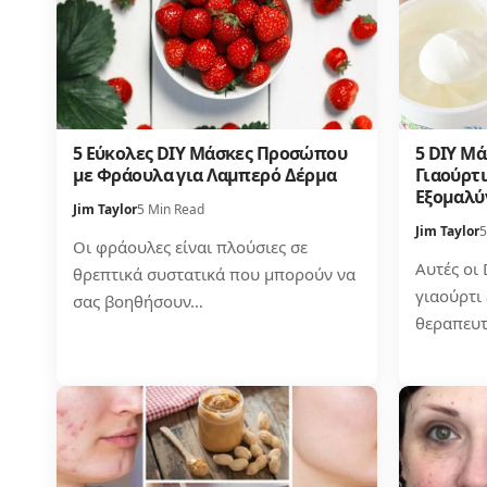
5 Εύκολες DIY Μάσκες Προσώπου
5 DIY Μ
με Φράουλα για Λαμπερό Δέρμα
Γιαούρτ
Εξομαλύ
Jim Taylor
5 Min Read
Jim Taylor
5
Οι φράουλες είναι πλούσιες σε
Αυτές οι
θρεπτικά συστατικά που μπορούν να
γιαούρτι 
σας βοηθήσουν…
θεραπευτ