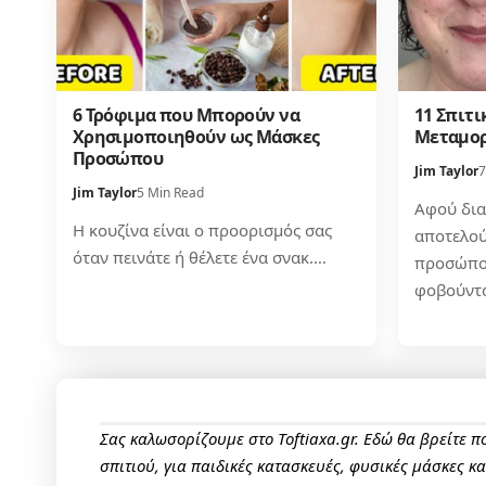
6 Τρόφιμα που Μπορούν να
11 Σπιτι
Χρησιμοποιηθούν ως Μάσκες
Μεταμορ
Προσώπου
Jim Taylor
7
Jim Taylor
5 Min Read
Αφού δια
Η κουζίνα είναι ο προορισμός σας
αποτελού
όταν πεινάτε ή θέλετε ένα σνακ.…
προσώπου
φοβούντ
Σας καλωσορίζουμε στο Toftiaxa.gr. Εδώ θα βρείτε 
σπιτιού, για παιδικές κατασκευές, φυσικές μάσκες κ