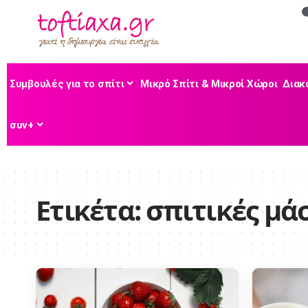
Συμβουλές για το σπίτι
Μικρό Σπίτι & Μικροί Χώροι
Διακ
συν+
Ετικέτα:
σπιτικές μ