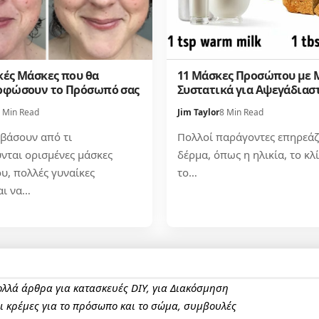
κές Μάσκες που θα
11 Μάσκες Προσώπου με Μ
φώσουν το Πρόσωπό σας
Συστατικά για Αψεγάδιασ
 Min Read
Jim Taylor
8 Min Read
βάσουν από τι
Πολλοί παράγοντες επηρεάζ
νται ορισμένες μάσκες
δέρμα, όπως η ηλικία, το κλ
, πολλές γυναίκες
το…
αι να…
πολλά άρθρα για κατασκευές DIY, για Διακόσμηση
αι κρέμες για το πρόσωπο και το σώμα, συμβουλές