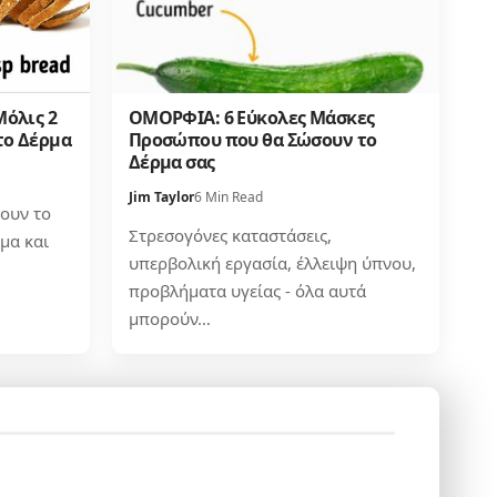
όλις 2
ΟΜΟΡΦΙΑ: 6 Εύκολες Μάσκες
το Δέρμα
Προσώπου που θα Σώσουν το
Δέρμα σας
Jim Taylor
6 Min Read
ουν το
Στρεσογόνες καταστάσεις,
ίμα και
υπερβολική εργασία, έλλειψη ύπνου,
προβλήματα υγείας - όλα αυτά
μπορούν…