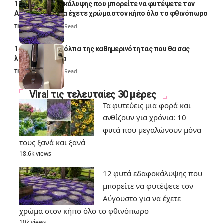
12 φυτά εδαφοκάλυψης που μπορείτε να φυτέψετε τον
Αύγουστο για να έχετε χρώμα στον κήπο όλο το φθινόπωρο
Thali Ombre
7 Min Read
14 πανέξυπνα κόλπα της καθημερινότητας που θα σας
λύσουν τα χέρια
Thali Ombre
6 Min Read
Viral τις τελευταίες 30 μέρες
Τα φυτεύεις μια φορά και
ανθίζουν για χρόνια: 10
φυτά που μεγαλώνουν μόνα
τους ξανά και ξανά
18.6k views
12 φυτά εδαφοκάλυψης που
μπορείτε να φυτέψετε τον
Αύγουστο για να έχετε
χρώμα στον κήπο όλο το φθινόπωρο
10k views