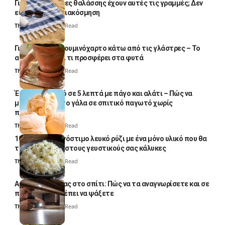
Γιατί οι πετσέτες θαλάσσης έχουν αυτές τις γραμμές; Δεν
είναι μόνο για διακόσμηση
Thali Ombre
5 Min Read
Γιατί βάζουν αλουμινόχαρτο κάτω από τις γλάστρες – Το
απλό κόλπο και τι προσφέρει στα φυτά
Thali Ombre
4 Min Read
Έτοιμο παγωτό σε 5 λεπτά με πάγο και αλάτι – Πώς να
μετατρέψετε το γάλα σε σπιτικό παγωτό χωρίς
παγωτομηχανή
Thali Ombre
4 Min Read
10 φορές ποιο νόστιμο λευκό ρύζι με ένα μόνο υλικό που θα
το απογειώσει στους γευστικούς σας κάλυκες
Thali Ombre
4 Min Read
Αυγά κατσαρίδας στο σπίτι: Πώς να τα αναγνωρίσετε και σε
ποια σημεία πρέπει να ψάξετε
Thali Ombre
4 Min Read