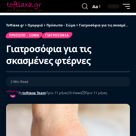
Aa
Toftiaxa.gr
>
Ομορφιά
>
Πρόσωπο - Σώμα
>
Γιατροσόφια για τις σκασμένες φτέρνες
ΠΡΌΣΩΠΟ - ΣΏΜΑ
ΓΙΑΤΡΟΣΌΦΙΑ
Γιατροσόφια για τις
σκασμένες φτέρνες
2 Min Read
By
toftiaxa Team
Πριν 11 μήνες
10 Views
Πριν 11 μήνες