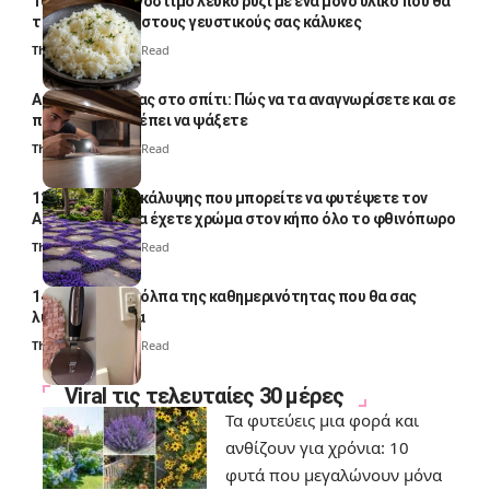
10 φορές ποιο νόστιμο λευκό ρύζι με ένα μόνο υλικό που θα
το απογειώσει στους γευστικούς σας κάλυκες
Thali Ombre
4 Min Read
Αυγά κατσαρίδας στο σπίτι: Πώς να τα αναγνωρίσετε και σε
ποια σημεία πρέπει να ψάξετε
Thali Ombre
4 Min Read
12 φυτά εδαφοκάλυψης που μπορείτε να φυτέψετε τον
Αύγουστο για να έχετε χρώμα στον κήπο όλο το φθινόπωρο
Thali Ombre
7 Min Read
14 πανέξυπνα κόλπα της καθημερινότητας που θα σας
λύσουν τα χέρια
Thali Ombre
6 Min Read
Viral τις τελευταίες 30 μέρες
Τα φυτεύεις μια φορά και
ανθίζουν για χρόνια: 10
φυτά που μεγαλώνουν μόνα