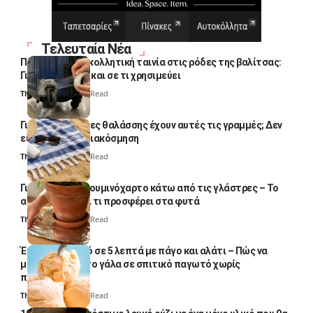
Τελευταία Νέα
Πολλοί βάζουν κολλητική ταινία στις ρόδες της βαλίτσας:
Γιατί το κάνουν και σε τι χρησιμεύει
Thali Ombre
4 Min Read
Γιατί οι πετσέτες θαλάσσης έχουν αυτές τις γραμμές; Δεν
είναι μόνο για διακόσμηση
Thali Ombre
5 Min Read
Γιατί βάζουν αλουμινόχαρτο κάτω από τις γλάστρες – Το
απλό κόλπο και τι προσφέρει στα φυτά
Thali Ombre
4 Min Read
Έτοιμο παγωτό σε 5 λεπτά με πάγο και αλάτι – Πώς να
μετατρέψετε το γάλα σε σπιτικό παγωτό χωρίς
παγωτομηχανή
Thali Ombre
4 Min Read