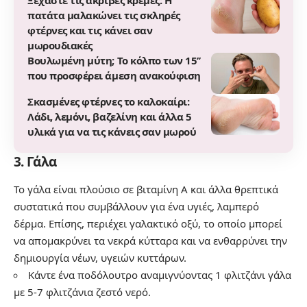
Ξεχάστε τις ακριβές κρέμες: Η
πατάτα μαλακώνει τις σκληρές
φτέρνες και τις κάνει σαν
μωρουδιακές
Βουλωμένη μύτη; Το κόλπο των 15’’
που προσφέρει άμεση ανακούφιση
Σκασμένες φτέρνες το καλοκαίρι:
Λάδι, λεμόνι, βαζελίνη και άλλα 5
υλικά για να τις κάνεις σαν μωρού
3. Γάλα
Το γάλα είναι πλούσιο σε βιταμίνη Α και άλλα θρεπτικά
συστατικά που συμβάλλουν για ένα υγιές, λαμπερό
δέρμα. Επίσης, περιέχει γαλακτικό οξύ, το οποίο μπορεί
να απομακρύνει τα νεκρά κύτταρα και να ενθαρρύνει την
δημιουργία νέων, υγειών κυττάρων.
Κάντε ένα ποδόλουτρο αναμιγνύοντας 1 φλιτζάνι γάλα
με 5-7 φλιτζάνια ζεστό νερό.