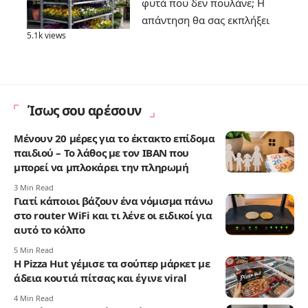
φυτά που δεν πουλάνε; Η
απάντηση θα σας εκπλήξει
5.1k views
Ίσως σου αρέσουν
Μένουν 20 μέρες για το έκτακτο επίδομα
παιδιού – Το λάθος με τον IBAN που
μπορεί να μπλοκάρει την πληρωμή
3 Min Read
Γιατί κάποιοι βάζουν ένα νόμισμα πάνω
στο router WiFi και τι λένε οι ειδικοί για
αυτό το κόλπο
5 Min Read
Η Pizza Hut γέμισε τα σούπερ μάρκετ με
άδεια κουτιά πίτσας και έγινε viral
4 Min Read