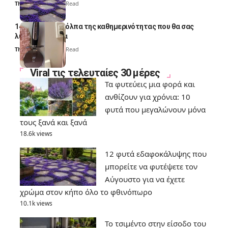
Thali Ombre
7 Min Read
14 πανέξυπνα κόλπα της καθημερινότητας που θα σας
λύσουν τα χέρια
Thali Ombre
6 Min Read
Viral τις τελευταίες 30 μέρες
Τα φυτεύεις μια φορά και
ανθίζουν για χρόνια: 10
φυτά που μεγαλώνουν μόνα
τους ξανά και ξανά
18.6k views
12 φυτά εδαφοκάλυψης που
μπορείτε να φυτέψετε τον
Αύγουστο για να έχετε
χρώμα στον κήπο όλο το φθινόπωρο
10.1k views
Το τσιμέντο στην είσοδο του