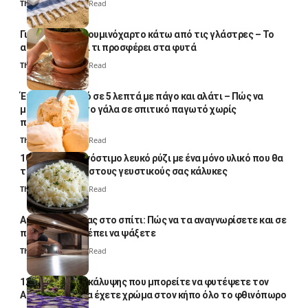
Thali Ombre
5 Min Read
Γιατί βάζουν αλουμινόχαρτο κάτω από τις γλάστρες – Το
απλό κόλπο και τι προσφέρει στα φυτά
Thali Ombre
4 Min Read
Έτοιμο παγωτό σε 5 λεπτά με πάγο και αλάτι – Πώς να
μετατρέψετε το γάλα σε σπιτικό παγωτό χωρίς
παγωτομηχανή
Thali Ombre
4 Min Read
10 φορές ποιο νόστιμο λευκό ρύζι με ένα μόνο υλικό που θα
το απογειώσει στους γευστικούς σας κάλυκες
Thali Ombre
4 Min Read
Αυγά κατσαρίδας στο σπίτι: Πώς να τα αναγνωρίσετε και σε
ποια σημεία πρέπει να ψάξετε
Thali Ombre
4 Min Read
12 φυτά εδαφοκάλυψης που μπορείτε να φυτέψετε τον
Αύγουστο για να έχετε χρώμα στον κήπο όλο το φθινόπωρο