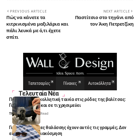
PREVIOUS ARTICLE
NEXT ARTICLE
Πώς να κάνετε τα
Παστίτσιο στο τηγάνι από
κιτρινισμένα μαξιλάρια και
τον Άκη Πετρετζίκη
πάλι λευκά με ό,τι έχετε
σπίτι
Τελευταία Νέα
Πολλοί βάζουν κολλητική ταινία στις ρόδες της βαλίτσας:
Γιατί το κάνουν και σε τι χρησιμεύει
Thali Ombre
4 Min Read
Γιατί οι πετσέτες θαλάσσης έχουν αυτές τις γραμμές; Δεν
είναι μόνο για διακόσμηση