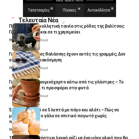
Τελευταία Νέα
Πολλοί βάζουν κολλητική ταινία στις ρόδες της βαλίτσας:
Γιατί το κάνουν και σε τι χρησιμεύει
Thali Ombre
4 Min Read
Γιατί οι πετσέτες θαλάσσης έχουν αυτές τις γραμμές; Δεν
είναι μόνο για διακόσμηση
Thali Ombre
5 Min Read
Γιατί βάζουν αλουμινόχαρτο κάτω από τις γλάστρες – Το
απλό κόλπο και τι προσφέρει στα φυτά
Thali Ombre
4 Min Read
Έτοιμο παγωτό σε 5 λεπτά με πάγο και αλάτι – Πώς να
μετατρέψετε το γάλα σε σπιτικό παγωτό χωρίς
παγωτομηχανή
Thali Ombre
4 Min Read
10 φορές ποιο νόστιμο λευκό ρύζι με ένα μόνο υλικό που θα