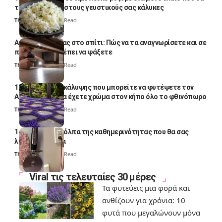
το απογειώσει στους γευστικούς σας κάλυκες
Thali Ombre
4 Min Read
Αυγά κατσαρίδας στο σπίτι: Πώς να τα αναγνωρίσετε και σε
ποια σημεία πρέπει να ψάξετε
Thali Ombre
4 Min Read
12 φυτά εδαφοκάλυψης που μπορείτε να φυτέψετε τον
Αύγουστο για να έχετε χρώμα στον κήπο όλο το φθινόπωρο
Thali Ombre
7 Min Read
14 πανέξυπνα κόλπα της καθημερινότητας που θα σας
λύσουν τα χέρια
Thali Ombre
6 Min Read
Viral τις τελευταίες 30 μέρες
Τα φυτεύεις μια φορά και
ανθίζουν για χρόνια: 10
φυτά που μεγαλώνουν μόνα