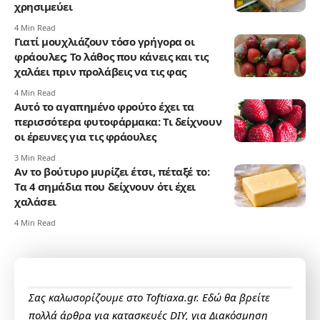
χρησιμεύει
4 Min Read
Γιατί μουχλιάζουν τόσο γρήγορα οι
φράουλες; Το λάθος που κάνεις και τις
χαλάει πριν προλάβεις να τις φας
4 Min Read
Αυτό το αγαπημένο φρούτο έχει τα
περισσότερα φυτοφάρμακα: Τι δείχνουν
οι έρευνες για τις φράουλες
3 Min Read
Αν το βούτυρο μυρίζει έτσι, πέταξέ το:
Τα 4 σημάδια που δείχνουν ότι έχει
χαλάσει
4 Min Read
Σας καλωσορίζουμε στο Toftiaxa.gr. Εδώ θα βρείτε
πολλά άρθρα για κατασκευές DIY, για Διακόσμηση