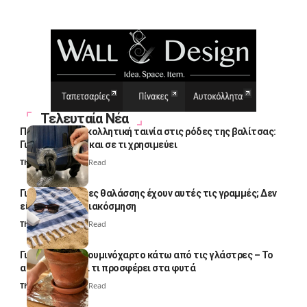
Τελευταία Νέα
Πολλοί βάζουν κολλητική ταινία στις ρόδες της βαλίτσας:
Γιατί το κάνουν και σε τι χρησιμεύει
Thali Ombre
4 Min Read
Γιατί οι πετσέτες θαλάσσης έχουν αυτές τις γραμμές; Δεν
είναι μόνο για διακόσμηση
Thali Ombre
5 Min Read
Γιατί βάζουν αλουμινόχαρτο κάτω από τις γλάστρες – Το
απλό κόλπο και τι προσφέρει στα φυτά
Thali Ombre
4 Min Read