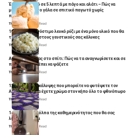
Έτοιμο παγωτό σε 5 λεπτά με πάγο και αλάτι – Πώς να
μετατρέψετε το γάλα σε σπιτικό παγωτό χωρίς
παγωτομηχανή
Thali Ombre
4 Min Read
10 φορές ποιο νόστιμο λευκό ρύζι με ένα μόνο υλικό που θα
το απογειώσει στους γευστικούς σας κάλυκες
Thali Ombre
4 Min Read
Αυγά κατσαρίδας στο σπίτι: Πώς να τα αναγνωρίσετε και σε
ποια σημεία πρέπει να ψάξετε
Thali Ombre
4 Min Read
12 φυτά εδαφοκάλυψης που μπορείτε να φυτέψετε τον
Αύγουστο για να έχετε χρώμα στον κήπο όλο το φθινόπωρο
Thali Ombre
7 Min Read
14 πανέξυπνα κόλπα της καθημερινότητας που θα σας
λύσουν τα χέρια
Thali Ombre
6 Min Read