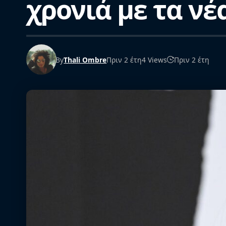
χρονιά με τα νέ
By
Thali Ombre
Πριν 2 έτη
4 Views
Πριν 2 έτη