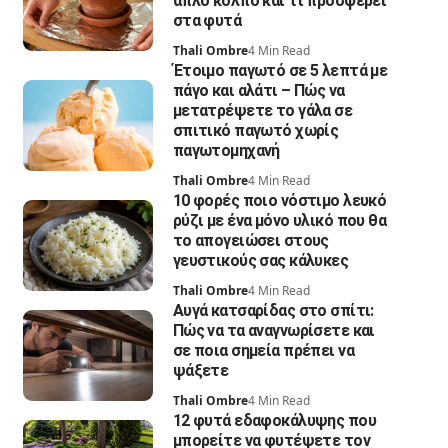
απλό κόλπο και τι προσφέρει
στα φυτά
Thali Ombre
4 Min Read
Έτοιμο παγωτό σε 5 λεπτά με
πάγο και αλάτι – Πώς να
μετατρέψετε το γάλα σε
σπιτικό παγωτό χωρίς
παγωτομηχανή
Thali Ombre
4 Min Read
10 φορές ποιο νόστιμο λευκό
ρύζι με ένα μόνο υλικό που θα
το απογειώσει στους
γευστικούς σας κάλυκες
Thali Ombre
4 Min Read
Αυγά κατσαρίδας στο σπίτι:
Πώς να τα αναγνωρίσετε και
σε ποια σημεία πρέπει να
ψάξετε
Thali Ombre
4 Min Read
12 φυτά εδαφοκάλυψης που
μπορείτε να φυτέψετε τον