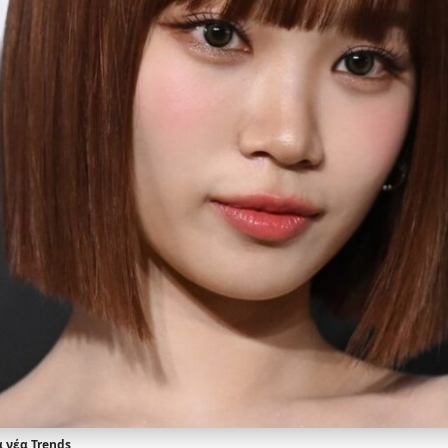
α νέα Trends