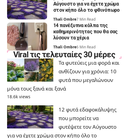
Αύγουστο για να έχετε χρώμα
στον κήπο όλο το φθινόπωρο
Thali Ombre
7 Min Read
14 πανέξυπνα κόλπα της
καθημερινότητας που θα σας
λύσουν τα χέρια
Thali Ombre
6 Min Read
Viral τις τελευταίες 30 μέρες
Τα φυτεύεις μια φορά και
ανθίζουν για χρόνια: 10
φυτά που μεγαλώνουν
μόνα τους ξανά και ξανά
18.6k views
12 φυτά εδαφοκάλυψης
που μπορείτε να
φυτέψετε τον Αύγουστο
για να έχετε χρώμα στον κήπο όλο το