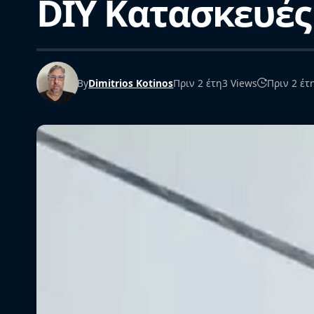
DIY Κατασκευές
By
Dimitrios Kotinos
Πριν 2 έτη
3 Views
Πριν 2 έτ