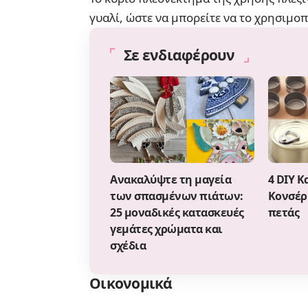
γυαλί, ώστε να μπορείτε να το χρησιμοπο
Σε ενδιαφέρουν
Ανακαλύψτε τη μαγεία
4 DIY Κ
των σπασμένων πιάτων:
Kονσέρ
25 μοναδικές κατασκευές
πετάς
γεμάτες χρώματα και
σχέδια
Οικονομικά