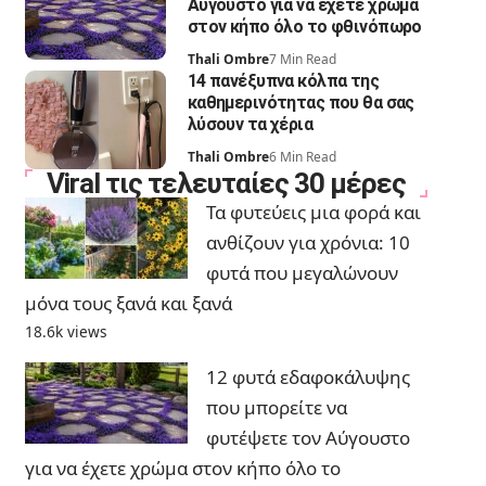
Αύγουστο για να έχετε χρώμα
στον κήπο όλο το φθινόπωρο
Thali Ombre
7 Min Read
14 πανέξυπνα κόλπα της
καθημερινότητας που θα σας
λύσουν τα χέρια
Thali Ombre
6 Min Read
Viral τις τελευταίες 30 μέρες
Τα φυτεύεις μια φορά και
ανθίζουν για χρόνια: 10
φυτά που μεγαλώνουν
μόνα τους ξανά και ξανά
18.6k views
12 φυτά εδαφοκάλυψης
που μπορείτε να
φυτέψετε τον Αύγουστο
για να έχετε χρώμα στον κήπο όλο το