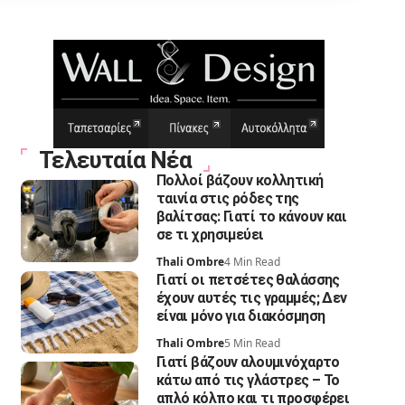
Τελευταία Νέα
Πολλοί βάζουν κολλητική
ταινία στις ρόδες της
βαλίτσας: Γιατί το κάνουν και
σε τι χρησιμεύει
Thali Ombre
4 Min Read
Γιατί οι πετσέτες θαλάσσης
έχουν αυτές τις γραμμές; Δεν
είναι μόνο για διακόσμηση
Thali Ombre
5 Min Read
Γιατί βάζουν αλουμινόχαρτο
κάτω από τις γλάστρες – Το
απλό κόλπο και τι προσφέρει