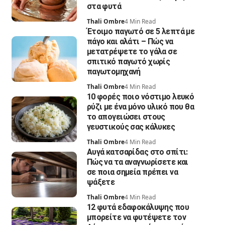
στα φυτά
Thali Ombre
4 Min Read
Έτοιμο παγωτό σε 5 λεπτά με
πάγο και αλάτι – Πώς να
μετατρέψετε το γάλα σε
σπιτικό παγωτό χωρίς
παγωτομηχανή
Thali Ombre
4 Min Read
10 φορές ποιο νόστιμο λευκό
ρύζι με ένα μόνο υλικό που θα
το απογειώσει στους
γευστικούς σας κάλυκες
Thali Ombre
4 Min Read
Αυγά κατσαρίδας στο σπίτι:
Πώς να τα αναγνωρίσετε και
σε ποια σημεία πρέπει να
ψάξετε
Thali Ombre
4 Min Read
12 φυτά εδαφοκάλυψης που
μπορείτε να φυτέψετε τον