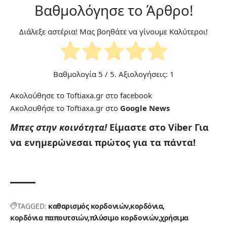
Βαθμολόγησε το Άρθρο!
Διάλεξε αστέρια! Μας βοηθάτε να γίνουμε Καλύτεροι!
Βαθμολογία
5
/ 5. Αξιολογήσεις:
1
Ακολούθησε το Toftiaxa.gr στο
facebook
Ακολουθήσε το Toftiaxa.gr στο
Google News
Μπες στην κοινότητα!
Είμαστε στο Viber
Για
να ενημερώνεσαι πρώτος για τα πάντα!
TAGGED:
καθαρισμός κορδονιών
κορδόνια
κορδόνια παπουτσιών
πλύσιμο κορδονιών
χρήσιμα