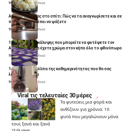
Thali Ombre
4 Min Read
Αυγά κατσαρίδας στο σπίτι: Πώς να τα αναγνωρίσετε και σε
ποια σημεία πρέπει να ψάξετε
Thali Ombre
4 Min Read
12 φυτά εδαφοκάλυψης που μπορείτε να φυτέψετε τον
Αύγουστο για να έχετε χρώμα στον κήπο όλο το φθινόπωρο
Thali Ombre
7 Min Read
14 πανέξυπνα κόλπα της καθημερινότητας που θα σας
λύσουν τα χέρια
Thali Ombre
6 Min Read
Viral τις τελευταίες 30 μέρες
Τα φυτεύεις μια φορά και
ανθίζουν για χρόνια: 10
φυτά που μεγαλώνουν μόνα
τους ξανά και ξανά
18.6k views