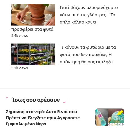
Γιατί βάζουν αλουμινόχαρτο
κάτω από τις γλάστρες – Το
απλό κόλπο και τι
προσφέρει στα φυτά
5.4k views
Τι κάνουν τα φυτώρια με τα
φυτά που δεν πουλάνε; Η
απάντηση θα σας εκπλήξει
5.1k views
Ίσως σου αρέσουν
Σήμανση στο νερό: Αυτό Είναι που
Πρέπει να Ελέγξετε πριν Αγοράσετε
Εμφιαλωμένο Νερό