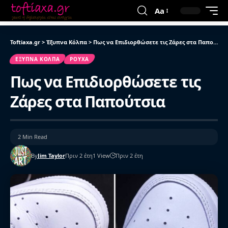
Aa
Toftiaxa.gr
>
Έξυπνα Κόλπα
>
Πως να Επιδιορθώσετε τις Ζάρες στα Παπούτσια
ΈΞΥΠΝΑ ΚΌΛΠΑ
ΡΟΎΧΑ
Πως να Επιδιορθώσετε τις
Ζάρες στα Παπούτσια
2 Min Read
By
Jim Taylor
Πριν 2 έτη
1 View
Πριν 2 έτη