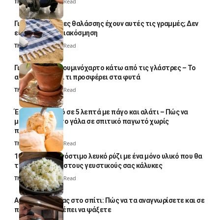
Thali Ombre
4 Min Read
Γιατί οι πετσέτες θαλάσσης έχουν αυτές τις γραμμές; Δεν
είναι μόνο για διακόσμηση
Thali Ombre
5 Min Read
Γιατί βάζουν αλουμινόχαρτο κάτω από τις γλάστρες – Το
απλό κόλπο και τι προσφέρει στα φυτά
Thali Ombre
4 Min Read
Έτοιμο παγωτό σε 5 λεπτά με πάγο και αλάτι – Πώς να
μετατρέψετε το γάλα σε σπιτικό παγωτό χωρίς
παγωτομηχανή
Thali Ombre
4 Min Read
10 φορές ποιο νόστιμο λευκό ρύζι με ένα μόνο υλικό που θα
το απογειώσει στους γευστικούς σας κάλυκες
Thali Ombre
4 Min Read
Αυγά κατσαρίδας στο σπίτι: Πώς να τα αναγνωρίσετε και σε
ποια σημεία πρέπει να ψάξετε