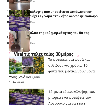
Thali Ombre
4 Min Read
12 φυτά εδαφοκάλυψης που μπορείτε να φυτέψετε τον
Αύγουστο για να έχετε χρώμα στον κήπο όλο το φθινόπωρο
Thali Ombre
7 Min Read
14 πανέξυπνα κόλπα της καθημερινότητας που θα σας
λύσουν τα χέρια
Thali Ombre
6 Min Read
Viral τις τελευταίες 30 μέρες
Τα φυτεύεις μια φορά και
ανθίζουν για χρόνια: 10
φυτά που μεγαλώνουν μόνα
τους ξανά και ξανά
18.6k views
12 φυτά εδαφοκάλυψης που
μπορείτε να φυτέψετε τον
Αύγουστο για να έχετε