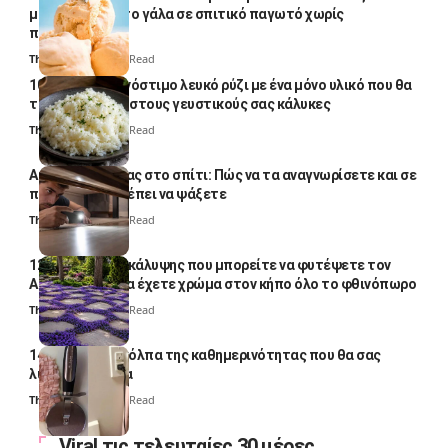
μετατρέψετε το γάλα σε σπιτικό παγωτό χωρίς
παγωτομηχανή
Thali Ombre
4 Min Read
10 φορές ποιο νόστιμο λευκό ρύζι με ένα μόνο υλικό που θα
το απογειώσει στους γευστικούς σας κάλυκες
Thali Ombre
4 Min Read
Αυγά κατσαρίδας στο σπίτι: Πώς να τα αναγνωρίσετε και σε
ποια σημεία πρέπει να ψάξετε
Thali Ombre
4 Min Read
12 φυτά εδαφοκάλυψης που μπορείτε να φυτέψετε τον
Αύγουστο για να έχετε χρώμα στον κήπο όλο το φθινόπωρο
Thali Ombre
7 Min Read
14 πανέξυπνα κόλπα της καθημερινότητας που θα σας
λύσουν τα χέρια
Thali Ombre
6 Min Read
Viral τις τελευταίες 30 μέρες