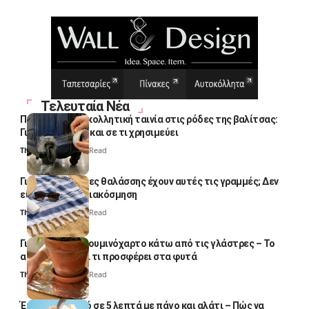
Τελευταία Νέα
Πολλοί βάζουν κολλητική ταινία στις ρόδες της βαλίτσας:
Γιατί το κάνουν και σε τι χρησιμεύει
Thali Ombre
4 Min Read
Γιατί οι πετσέτες θαλάσσης έχουν αυτές τις γραμμές; Δεν
είναι μόνο για διακόσμηση
Thali Ombre
5 Min Read
Γιατί βάζουν αλουμινόχαρτο κάτω από τις γλάστρες – Το
απλό κόλπο και τι προσφέρει στα φυτά
Thali Ombre
4 Min Read
Έτοιμο παγωτό σε 5 λεπτά με πάγο και αλάτι – Πώς να