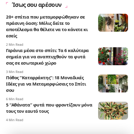
Ίσως σου αρέσουν
20+ σπίτια που μεταμορφώθηκαν σε
πράσινη όαση: Μόλις δείτε το
αποτέλεσμα θα θέλετε να το κάνετε κι
εσείς
2 Min Read
Γεράνια μέσα στο σπίτι: Τα 6 καλύτερα
σημεία για να αναπτυχθούν τα φυτά
σας σε εσωτερικό χώρο
3 Min Read
Πόθος “Καταρράκτης”: 18 Μοναδικές
Ιδέες για να Μεταμορφώσεις το Σπίτι
σου
6 Min Read
5 “Αθάνατα” φυτά που φροντίζουν μόνα
τους τον εαυτό τους
4 Min Read