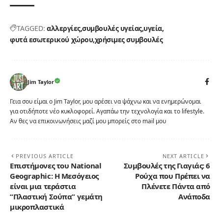
TAGGED:
αλλεργίες
συμβουλές υγείας
υγεία
φυτά εσωτερικού χώρου
χρήσιμες συμβουλές
Jim Taylor
Γεια σου είμαι ο Jim Taylor, μου αρέσει να ψάχνω και να ενημερώνομαι
για οτιδήποτε νέο κυκλοφορεί. Αγαπάω την τεχνολογία και το lifestyle.
Αν θες να επικοινωνήσεις μαζί μου μπορείς στο mail μου
PREVIOUS ARTICLE
NEXT ARTICLE
Επιστήμονες του National
Συμβουλές της Γιαγιάς: 6
Geographic: Η Μεσόγειος
Ρούχα που Πρέπει να
είναι μια τεράστια
Πλένετε Πάντα από
“Πλαστική Σούπα” γεμάτη
Ανάποδα
μικροπλαστικά