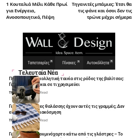
1 Κουταλιά Μέλι Κάθε Πρωί
Τηγανιτές μπάμιες: Έτσι θα
για Ενέργεια,
τις φάνε και όσοι δεν τις
Ανοσοποιητικό, Πέψη
τρώνε μέχρι σήμερα
Τελευταία Νέα
Πολλοί βάζουν κολλητική ταινία στις ρόδες της βαλίτσας:
Γιατί το κάνουν και σε τι χρησιμεύει
Thali Ombre
4 Min Read
Γιατί οι πετσέτες θαλάσσης έχουν αυτές τις γραμμές; Δεν
είναι μόνο για διακόσμηση
Thali Ombre
5 Min Read
Γιατί βάζουν αλουμινόχαρτο κάτω από τις γλάστρες – Το