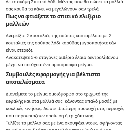
Δείτε ακόμη
Σπιτικό Λάδι Μέντας που θα σώσει τα μαλλιά
σας και θα τα κάνει να μεγαλώνουν σαν τρελά
Πως να φτιάξετε το σπιτικό ελιξίριο
μαλλιών
Ανεμείξτε 2 κουταλιές της σούπας καστορέλαιο με 2
κουταλιές της σούπας λάδι καρύδας (υγροποιήστε εάν
είναι στερεό).
Ανακατέψτε 5-6 σταγόνες αιθέριο έλαιο δεντρολίβανου
μέχρι να πετύχετε ένα ομοιόμορφο μείγμα.
Συμβουλές εφαρμογής για βέλτιστα
αποτελέσματα
Διανείμετε το μείγμα ομοιόμορφα στο τριχωτό της
κεφαλής και στα μαλλιά σας, κάνοντας απαλό μασάζ με
κυκλικές κινήσεις. Δώστε ιδιαίτερη προσοχή στις περιοχές
που παρουσιάζουν αραίωση ή τριχόπτωση.
Τυλίξτε τα μαλλιά σας με ένα σκουφάκι ντους, αφήνοντας
το μείγμα να δράσει για τουλάχιστον μία ώρα ή, για