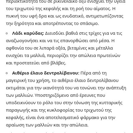
περιεκτικότητά του σε ρικινελαϊκό οξύ ενισχύει την υγεία
του τριχωτού της κεφαλής και τη ροή του αίματος. Η
πυκνή του υφή δρα και ως ενυδατικό, αντιμετωπίζοντας
την ξηρότητα και αποτρέποντας το σπάσιμο.
Λάδι καρύδας:
Διεισδύει βαθιά στις τρίχες για να τις
αναζωογονήσει και να τις επανορθώσει από μέσα. Η
αφθονία του σε λιπαρά οξέα, βιταμίνες και μέταλλα
ενισχύει τα μαλλιά, περιορίζει την απώλεια πρωτεϊνών
και προστατεύει από βλάβες.
Αιθέριο έλαιο δεντρολίβανου:
Πέρα από τη
μαγειρική του χρήση, το αιθέριο έλαιο δεντρολίβανου
εκτιμάται για την ικανότητά του να τονώνει την ανάπτυξη
των μαλλιών. Υποστηριζόμενο από έρευνες που
υποδεικνύουν το ρόλο του στην τόνωση της κυτταρικής
παραγωγής και της κυκλοφορίας του τριχωτού της
κεφαλής, είναι ένα αποτελεσματικό φάρμακο για την
αραίωση των μαλλιών και την απώλεια.