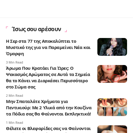
Ίσως σου αρέσουν
Η Σερ στα 77 της Αποκαλύπτει το
Μυστικό της για να Παραμείνει Νέα και
Όμορφη
3 Min Read
Άρωμα Που Κρατάει Για Ώρες: Ο
Ψεκασμός Αρώματος σε Αυτά τα Σημεία
θα το Κάνει να Διαρκέσει Περισσότερο
στο Σώμα σας
2 Min Read
Μην Σπαταλάτε Χρήματα για
Πεντικιούρ: Με 2 Υλικά από την Κουζίνα
τα Πόδια σας θα Φαίνονται Εκπληκτικά!
1 Min Read
Θέλετε οι Βλεφαρίδες σας να Φαίνονται