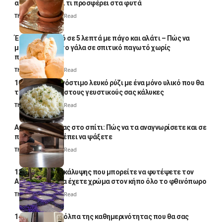
απλό κόλπο και τι προσφέρει στα φυτά
Thali Ombre
4 Min Read
Έτοιμο παγωτό σε 5 λεπτά με πάγο και αλάτι – Πώς να
μετατρέψετε το γάλα σε σπιτικό παγωτό χωρίς
παγωτομηχανή
Thali Ombre
4 Min Read
10 φορές ποιο νόστιμο λευκό ρύζι με ένα μόνο υλικό που θα
το απογειώσει στους γευστικούς σας κάλυκες
Thali Ombre
4 Min Read
Αυγά κατσαρίδας στο σπίτι: Πώς να τα αναγνωρίσετε και σε
ποια σημεία πρέπει να ψάξετε
Thali Ombre
4 Min Read
12 φυτά εδαφοκάλυψης που μπορείτε να φυτέψετε τον
Αύγουστο για να έχετε χρώμα στον κήπο όλο το φθινόπωρο
Thali Ombre
7 Min Read
14 πανέξυπνα κόλπα της καθημερινότητας που θα σας