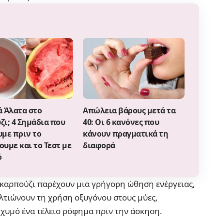
ά Άλατα στο
Απώλεια βάρους μετά τα
ζι; 4 Σημάδια που
40: Οι 6 κανόνες που
υμε πριν το
κάνουν πραγματικά τη
υμε και το Τεστ με
διαφορά
ό
ο καρπούζι παρέχουν μια γρήγορη ώθηση ενέργειας,
ελτιώνουν τη χρήση οξυγόνου στους μύες,
ν χυμό ένα τέλειο ρόφημα πριν την άσκηση.