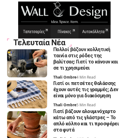
Τελευταία Νέα
Πολλοί βάζουν κολλητική
ταινία στις ρόδες της
βαλίτσας: Γιατί το κάνουν και
σε τι χρησιμεύει
Thali Ombre
4 Min Read
Γιατί οι πετσέτες θαλάσσης
έχουν αυτές τις γραμμές; Δεν
είναι μόνο για διακόσμηση
Thali Ombre
5 Min Read
Γιατί βάζουν αλουμινόχαρτο
κάτω από τις γλάστρες – Το
απλό κόλπο και τι προσφέρει
στα φυτά