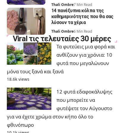
Thali Ombre
7 Min Read
14 πανέξυπνα κόλπα της
καθημερινότητας που θα σας
λύσουν τα χέρια
Thali Ombre
6 Min Read
Viral τις τελευταίες 30 μέρες
Τα φυτεύεις μια φορά και
ανθίζουν για χρόνια: 10
φυτά που μεγαλώνουν
μόνα τους ξανά και ξανά
18.6k views
12 φυτά εδαφοκάλυψης
που μπορείτε να
φυτέψετε τον Αύγουστο
για να έχετε χρώμα στον κήπο όλο το
φθινόπωρο
10.1k views