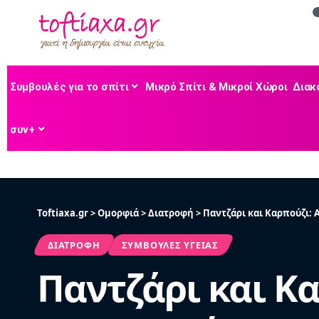
Συμβουλές για το σπίτι
Μικρό Σπίτι & Μικροί Χώροι
Διακ
συν+
Toftiaxa.gr
>
Ομορφιά
>
Διατροφή
>
Παντζάρι και Καρπούζι:
ΔΙΑΤΡΟΦΉ
ΣΥΜΒΟΥΛΈΣ ΥΓΕΊΑΣ
Παντζάρι και Κ