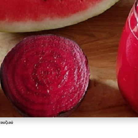
πουζιού