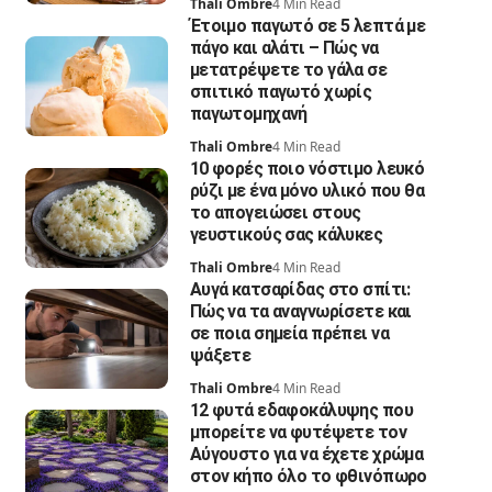
Thali Ombre
4 Min Read
Έτοιμο παγωτό σε 5 λεπτά με
πάγο και αλάτι – Πώς να
μετατρέψετε το γάλα σε
σπιτικό παγωτό χωρίς
παγωτομηχανή
Thali Ombre
4 Min Read
10 φορές ποιο νόστιμο λευκό
ρύζι με ένα μόνο υλικό που θα
το απογειώσει στους
γευστικούς σας κάλυκες
Thali Ombre
4 Min Read
Αυγά κατσαρίδας στο σπίτι:
Πώς να τα αναγνωρίσετε και
σε ποια σημεία πρέπει να
ψάξετε
Thali Ombre
4 Min Read
12 φυτά εδαφοκάλυψης που
μπορείτε να φυτέψετε τον
Αύγουστο για να έχετε χρώμα
στον κήπο όλο το φθινόπωρο