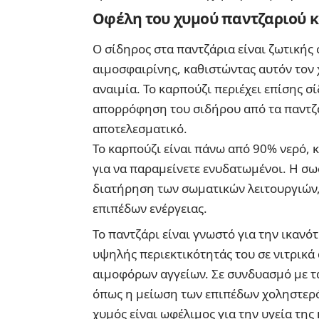
Οφέλη του χυμού παντζαριού κ
Ο σίδηρος στα παντζάρια είναι ζωτικής
αιμοσφαιρίνης, καθιστώντας αυτόν τον 
αναιμία. Το καρπούζι περιέχει επίσης σί
απορρόφηση του σιδήρου από τα παντζά
αποτελεσματικό.
Το καρπούζι είναι πάνω από 90% νερό, 
για να παραμείνετε ενυδατωμένοι. Η σω
διατήρηση των σωματικών λειτουργιών
επιπέδων ενέργειας.
Το παντζάρι είναι γνωστό για την ικανό
υψηλής περιεκτικότητάς του σε νιτρικά
αιμοφόρων αγγείων. Σε συνδυασμό με τα
όπως η μείωση των επιπέδων χοληστερόλ
χυμός είναι ωφέλιμος για την υγεία της 