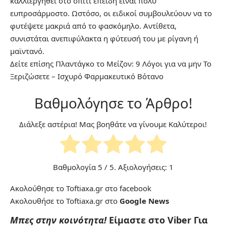
καλλιεργηθεί στο σπίτι επειδή είναι πολύ
ευπροσάρμοστο. Ωστόσο, οι ειδικοί συμβουλεύουν να το
φυτέψετε μακριά από το φασκόμηλο. Αντίθετα,
συνιστάται ανεπιφύλακτα η φύτευσή του με ρίγανη ή
μαϊντανό.
Δείτε επίσης
Πλαντάγκο το Μείζον: 9 Λόγοι για να μην Το
Ξεριζώσετε – Ισχυρό Φαρμακευτικό Βότανο
Βαθμολόγησε το Άρθρο!
Διάλεξε αστέρια! Μας βοηθάτε να γίνουμε Καλύτεροι!
Βαθμολογία
5
/ 5. Αξιολογήσεις:
1
Ακολούθησε το Toftiaxa.gr στο
facebook
Ακολουθήσε το Toftiaxa.gr στο
Google News
Μπες στην κοινότητα!
Είμαστε στο Viber
Για