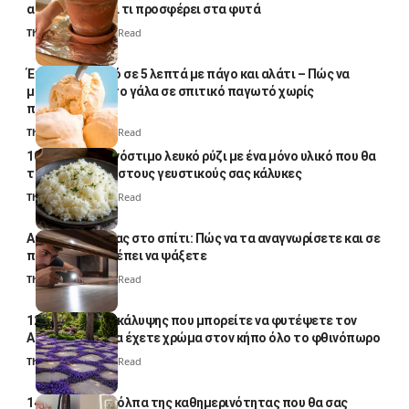
απλό κόλπο και τι προσφέρει στα φυτά
Thali Ombre
4 Min Read
Έτοιμο παγωτό σε 5 λεπτά με πάγο και αλάτι – Πώς να
μετατρέψετε το γάλα σε σπιτικό παγωτό χωρίς
παγωτομηχανή
Thali Ombre
4 Min Read
10 φορές ποιο νόστιμο λευκό ρύζι με ένα μόνο υλικό που θα
το απογειώσει στους γευστικούς σας κάλυκες
Thali Ombre
4 Min Read
Αυγά κατσαρίδας στο σπίτι: Πώς να τα αναγνωρίσετε και σε
ποια σημεία πρέπει να ψάξετε
Thali Ombre
4 Min Read
12 φυτά εδαφοκάλυψης που μπορείτε να φυτέψετε τον
Αύγουστο για να έχετε χρώμα στον κήπο όλο το φθινόπωρο
Thali Ombre
7 Min Read
14 πανέξυπνα κόλπα της καθημερινότητας που θα σας