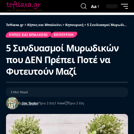
Aa
Toftiaxa.gr
>
Κήπος και Μπαλκόνι
>
Κηπουρική
>
5 Συνδυασμοί Μυρωδικών που ΔΕΝ Πρέπει Ποτέ να Φυτευτούν Μαζί
ΚΉΠΟΣ ΚΑΙ ΜΠΑΛΚΌΝΙ
ΚΗΠΟΥΡΙΚΉ
5 Συνδυασμοί Μυρωδικών
που ΔΕΝ Πρέπει Ποτέ να
Φυτευτούν Μαζί
3 Min Read
By
Jim Taylor
Πριν 2 έτη
1 View
Πριν 2 έτη