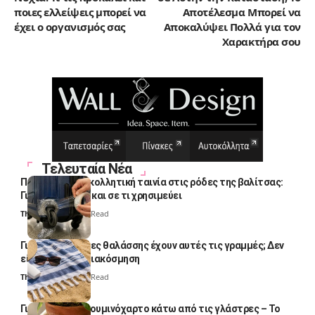
ποιες ελλείψεις μπορεί να
Αποτέλεσμα Μπορεί να
έχει ο οργανισμός σας
Αποκαλύψει Πολλά για τον
Χαρακτήρα σου
Τελευταία Νέα
Πολλοί βάζουν κολλητική ταινία στις ρόδες της βαλίτσας:
Γιατί το κάνουν και σε τι χρησιμεύει
Thali Ombre
4 Min Read
Γιατί οι πετσέτες θαλάσσης έχουν αυτές τις γραμμές; Δεν
είναι μόνο για διακόσμηση
Thali Ombre
5 Min Read
Γιατί βάζουν αλουμινόχαρτο κάτω από τις γλάστρες – Το