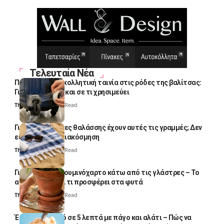
Τελευταία Νέα
Πολλοί βάζουν κολλητική ταινία στις ρόδες της βαλίτσας:
Γιατί το κάνουν και σε τι χρησιμεύει
Thali Ombre
4 Min Read
Γιατί οι πετσέτες θαλάσσης έχουν αυτές τις γραμμές; Δεν
είναι μόνο για διακόσμηση
Thali Ombre
5 Min Read
Γιατί βάζουν αλουμινόχαρτο κάτω από τις γλάστρες – Το
απλό κόλπο και τι προσφέρει στα φυτά
Thali Ombre
4 Min Read
Έτοιμο παγωτό σε 5 λεπτά με πάγο και αλάτι – Πώς να