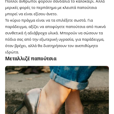
Πολλοί άνθρωποι φορούν σανδάλια το καλοκαίρι. Αλλά
μερικές φορές το περπάτημα με κλειστά παπούτσια
μπορεί να είναι εξίσου άνετο.
Το κύριο πράγμα είναι να τα επιλέξετε σωστά. Για
παράδειγμα, αξίζει να αποφύγετε παπούτσια από πυκνά
συνθετικά ή αδιάβροχα υλικά. Μπορούν να σώσουν τα
πόδια σας από την εξωτερική υγρασία, για παράδειγμα,
όταν βρέχει, αλλά θα διατηρήσουν τον ανεπιθύμητο
ιδρώτα.
Μεταλλιζέ παπούτσια