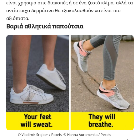
είναι χρήσιμα στις διακοπές ή σε ένα ζεστό κλίμα, αλλά τα
αντίστοιχα δερμάτινα θα εξακολουθούν να είναι πιο
αξιόπιστα.
Βαριά αθλητικά παπούτσια
© Vladimir Srajber / Pexels
,
© Hanna Auramenka / Pexels