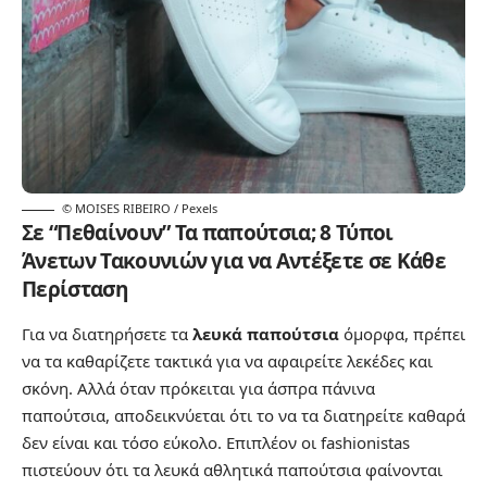
© MOISES RIBEIRO / Pexels
Σε “Πεθαίνουν” Τα παπούτσια; 8 Τύποι
Άνετων Τακουνιών για να Αντέξετε σε Κάθε
Περίσταση
Για να διατηρήσετε τα
λευκά παπούτσια
όμορφα, πρέπει
να τα καθαρίζετε τακτικά για να αφαιρείτε λεκέδες και
σκόνη. Αλλά όταν πρόκειται για άσπρα πάνινα
παπούτσια, αποδεικνύεται ότι το να τα διατηρείτε καθαρά
δεν είναι και τόσο εύκολο. Επιπλέον οι fashionistas
πιστεύουν ότι τα λευκά αθλητικά παπούτσια φαίνονται