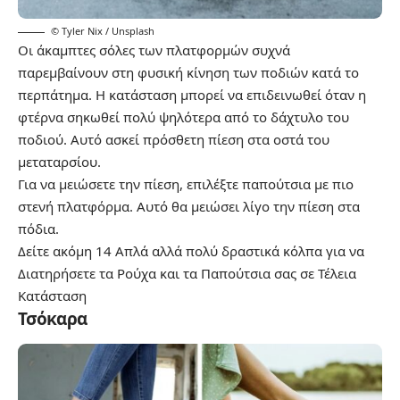
© Tyler Nix / Unsplash
Οι άκαμπτες σόλες των πλατφορμών συχνά
παρεμβαίνουν στη φυσική κίνηση των ποδιών κατά το
περπάτημα. Η κατάσταση μπορεί να επιδεινωθεί όταν η
φτέρνα σηκωθεί πολύ ψηλότερα από το δάχτυλο του
ποδιού. Αυτό ασκεί πρόσθετη πίεση στα οστά του
μεταταρσίου.
Για να μειώσετε την πίεση, επιλέξτε παπούτσια με πιο
στενή πλατφόρμα. Αυτό θα μειώσει λίγο την πίεση στα
πόδια.
Δείτε ακόμη
14 Απλά αλλά πολύ δραστικά κόλπα για να
Διατηρήσετε τα Ρούχα και τα Παπούτσια σας σε Τέλεια
Κατάσταση
Τσόκαρα