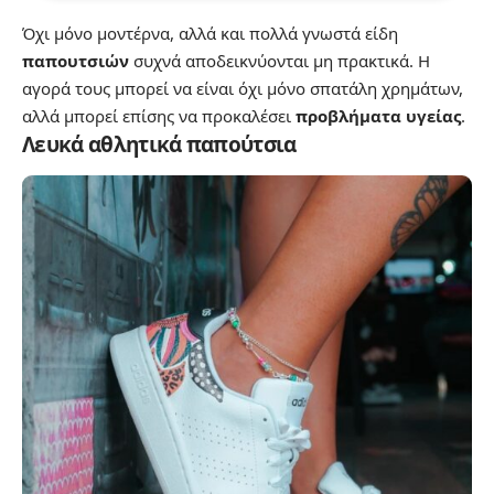
Όχι μόνο μοντέρνα, αλλά και πολλά γνωστά είδη
παπουτσιών
συχνά αποδεικνύονται μη πρακτικά. Η
αγορά τους μπορεί να είναι όχι μόνο σπατάλη χρημάτων,
αλλά μπορεί επίσης να προκαλέσει
προβλήματα υγείας
.
Λευκά αθλητικά παπούτσια