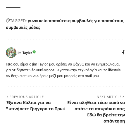
TAGGED:
γυναικεία παπούτσια
συμβουλές για παπούτσια
συμβουλές μόδας
Jim Taylor
Γεια σου είμαι ο Jim Taylor, μου αρέσει να ψάχνω και να ενημερώνομαι
για οτιδήποτε νέο κυκλοφορεί. Αγαπάω την τεχνολογία και το lifestyle.
Αν θες να επικοινωνήσεις μαζί μου μπορείς στο mail μου
PREVIOUS ARTICLE
NEXT ARTICLE
Έξυπνα Κόλπα για να
Είναι αλήθεια τόσο κακό να
Ξυπνήσετε Γρήγορα το Πρωί
σπάτε τα σπυράκια σας;
Εδώ θα βρείτε την
απάντηση