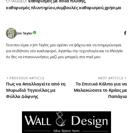
TAGGED:
καθαρισμός με σόδα πλύσης
καθαρισμός πλυντηρίου
συμβουλές καθαρισμού
χρήσιμα
Jim Taylor
Γεια σου είμαι ο Jim Taylor, μου αρέσει να ψάχνω και να ενημερώνομαι
για οτιδήποτε νέο κυκλοφορεί. Αγαπάω την τεχνολογία και το lifestyle.
Αν θες να επικοινωνήσεις μαζί μου μπορείς στο mail μου
PREVIOUS ARTICLE
NEXT ARTICLE
Πως να Απαλλαγείτε από τη
Το Σπιτικό Κόλπο για να
Μυρωδιά Τηγανίλας με
Μαλακώσετε το Κρέας με
Φύλλα Δάφνης
Παπάγια