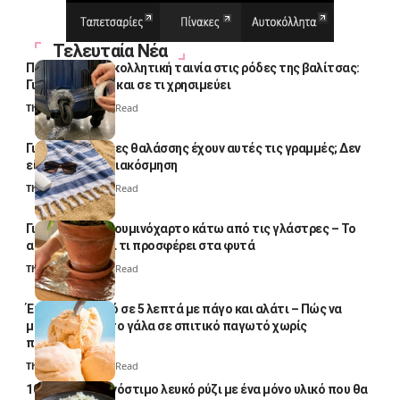
Τελευταία Νέα
Πολλοί βάζουν κολλητική ταινία στις ρόδες της βαλίτσας:
Γιατί το κάνουν και σε τι χρησιμεύει
Thali Ombre
4 Min Read
Γιατί οι πετσέτες θαλάσσης έχουν αυτές τις γραμμές; Δεν
είναι μόνο για διακόσμηση
Thali Ombre
5 Min Read
Γιατί βάζουν αλουμινόχαρτο κάτω από τις γλάστρες – Το
απλό κόλπο και τι προσφέρει στα φυτά
Thali Ombre
4 Min Read
Έτοιμο παγωτό σε 5 λεπτά με πάγο και αλάτι – Πώς να
μετατρέψετε το γάλα σε σπιτικό παγωτό χωρίς
παγωτομηχανή
Thali Ombre
4 Min Read
10 φορές ποιο νόστιμο λευκό ρύζι με ένα μόνο υλικό που θα