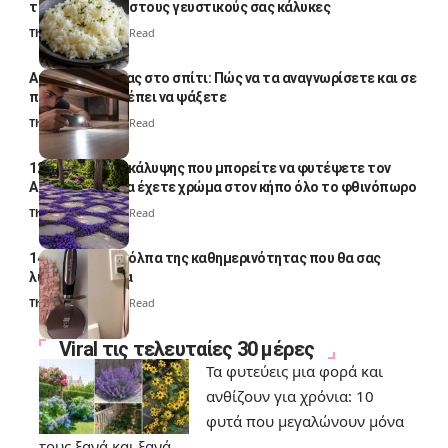
το απογειώσει στους γευστικούς σας κάλυκες
Thali Ombre
4 Min Read
Αυγά κατσαρίδας στο σπίτι: Πώς να τα αναγνωρίσετε και σε
ποια σημεία πρέπει να ψάξετε
Thali Ombre
4 Min Read
12 φυτά εδαφοκάλυψης που μπορείτε να φυτέψετε τον
Αύγουστο για να έχετε χρώμα στον κήπο όλο το φθινόπωρο
Thali Ombre
7 Min Read
14 πανέξυπνα κόλπα της καθημερινότητας που θα σας
λύσουν τα χέρια
Thali Ombre
6 Min Read
Viral τις τελευταίες 30 μέρες
Τα φυτεύεις μια φορά και
ανθίζουν για χρόνια: 10
φυτά που μεγαλώνουν μόνα
τους ξανά και ξανά