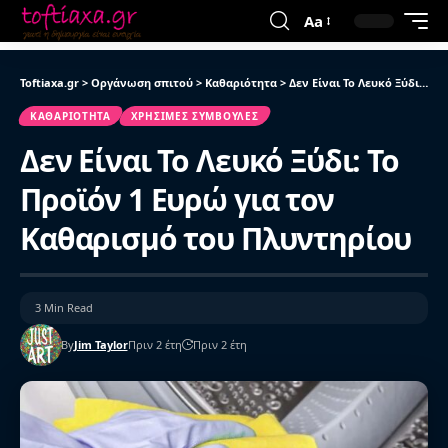
Aa
Toftiaxa.gr
>
Οργάνωση σπιτού
>
Καθαριότητα
>
Δεν Είναι Το Λευκό Ξύδι: Το Προϊόν 1 Ευρώ για τον Καθαρισμό του Πλυντηρίου
ΚΑΘΑΡΙΌΤΗΤΑ
ΧΡΉΣΙΜΕΣ ΣΥΜΒΟΥΛΈΣ
Δεν Είναι Το Λευκό Ξύδι: Το
Προϊόν 1 Ευρώ για τον
Καθαρισμό του Πλυντηρίου
3 Min Read
By
Jim Taylor
Πριν 2 έτη
Πριν 2 έτη