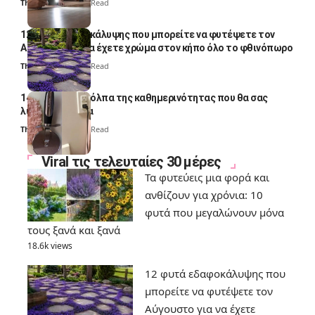
Thali Ombre
4 Min Read
12 φυτά εδαφοκάλυψης που μπορείτε να φυτέψετε τον
Αύγουστο για να έχετε χρώμα στον κήπο όλο το φθινόπωρο
Thali Ombre
7 Min Read
14 πανέξυπνα κόλπα της καθημερινότητας που θα σας
λύσουν τα χέρια
Thali Ombre
6 Min Read
Viral τις τελευταίες 30 μέρες
Τα φυτεύεις μια φορά και
ανθίζουν για χρόνια: 10
φυτά που μεγαλώνουν μόνα
τους ξανά και ξανά
18.6k views
12 φυτά εδαφοκάλυψης που
μπορείτε να φυτέψετε τον
Αύγουστο για να έχετε