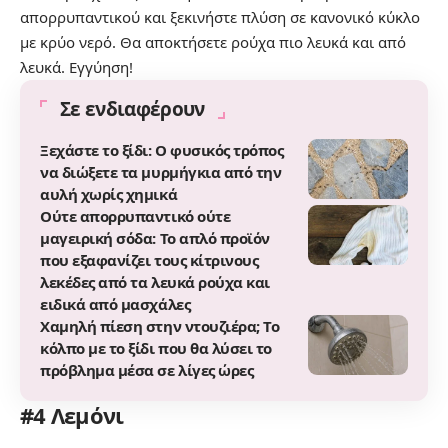
απορρυπαντικού και ξεκινήστε πλύση σε κανονικό κύκλο
με κρύο νερό. Θα αποκτήσετε ρούχα πιο λευκά και από
λευκά. Εγγύηση!
Σε ενδιαφέρουν
Ξεχάστε το ξίδι: Ο φυσικός τρόπος
να διώξετε τα μυρμήγκια από την
αυλή χωρίς χημικά
Ούτε απορρυπαντικό ούτε
μαγειρική σόδα: Το απλό προϊόν
που εξαφανίζει τους κίτρινους
λεκέδες από τα λευκά ρούχα και
ειδικά από μασχάλες
Χαμηλή πίεση στην ντουζιέρα; Το
κόλπο με το ξίδι που θα λύσει το
πρόβλημα μέσα σε λίγες ώρες
#4 Λεμόνι