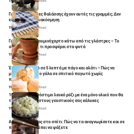
Thali Ombre
4 Min Read
Γιατί οι πετσέτες θαλάσσης έχουν αυτές τις γραμμές; Δεν
είναι μόνο για διακόσμηση
Thali Ombre
5 Min Read
Γιατί βάζουν αλουμινόχαρτο κάτω από τις γλάστρες – Το
απλό κόλπο και τι προσφέρει στα φυτά
Thali Ombre
4 Min Read
Έτοιμο παγωτό σε 5 λεπτά με πάγο και αλάτι – Πώς να
μετατρέψετε το γάλα σε σπιτικό παγωτό χωρίς
παγωτομηχανή
Thali Ombre
4 Min Read
10 φορές ποιο νόστιμο λευκό ρύζι με ένα μόνο υλικό που θα
το απογειώσει στους γευστικούς σας κάλυκες
Thali Ombre
4 Min Read
Αυγά κατσαρίδας στο σπίτι: Πώς να τα αναγνωρίσετε και σε
ποια σημεία πρέπει να ψάξετε