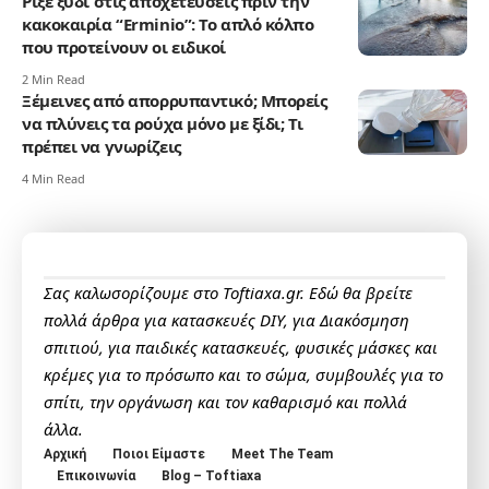
Ρίξε ξύδι στις αποχετεύσεις πριν την
κακοκαιρία “Erminio”: Το απλό κόλπο
που προτείνουν οι ειδικοί
2 Min Read
Ξέμεινες από απορρυπαντικό; Μπορείς
να πλύνεις τα ρούχα μόνο με ξίδι; Τι
πρέπει να γνωρίζεις
4 Min Read
Σας καλωσορίζουμε στο Toftiaxa.gr. Εδώ θα βρείτε
πολλά άρθρα για κατασκευές DIY, για Διακόσμηση
σπιτιού, για παιδικές κατασκευές, φυσικές μάσκες και
κρέμες για το πρόσωπο και το σώμα, συμβουλές για το
σπίτι, την οργάνωση και τον καθαρισμό και πολλά
άλλα.
Αρχική
Ποιοι Είμαστε
Meet The Team
Επικοινωνία
Blog – Toftiaxa