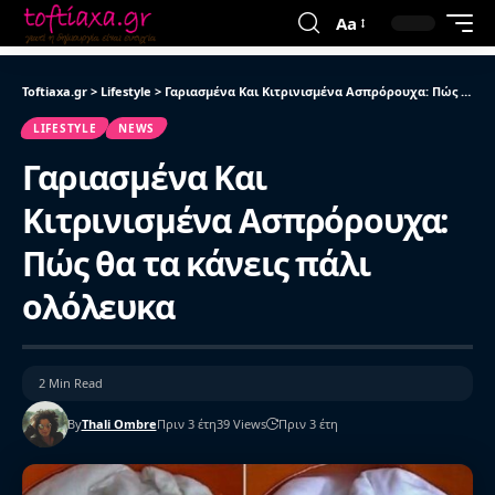
Aa
Toftiaxa.gr
>
Lifestyle
>
Γαριασμένα Και Κιτρινισμένα Ασπρόρουχα: Πώς θα τα κάνεις πάλι ολόλευκα
LIFESTYLE
NEWS
Γαριασμένα Και
Κιτρινισμένα Ασπρόρουχα:
Πώς θα τα κάνεις πάλι
ολόλευκα
2 Min Read
By
Thali Ombre
Πριν 3 έτη
39 Views
Πριν 3 έτη