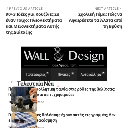
PREVIOUS ARTICLE
NEXT ARTICLE
90+3 Ιδέες για Κουζίνες Σε
Σχολική Γόμα: Πώς να
έναν Τοίχο: Πλεονεκτήματα
Αφαιρέσετε τα Άλατα από
και Μειονεκτήματα Αυτής
τη Βρύση
της Διάταξης
Τελευταία Νέα
Πολλοί βάζουν κολλητική ταινία στις ρόδες της βαλίτσας:
Γιατί το κάνουν και σε τι χρησιμεύει
Thali Ombre
4 Min Read
Γιατί οι πετσέτες θαλάσσης έχουν αυτές τις γραμμές; Δεν
είναι μόνο για διακόσμηση
Thali Ombre
5 Min Read