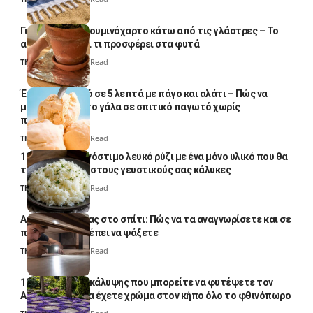
Γιατί βάζουν αλουμινόχαρτο κάτω από τις γλάστρες – Το
απλό κόλπο και τι προσφέρει στα φυτά
Thali Ombre
4 Min Read
Έτοιμο παγωτό σε 5 λεπτά με πάγο και αλάτι – Πώς να
μετατρέψετε το γάλα σε σπιτικό παγωτό χωρίς
παγωτομηχανή
Thali Ombre
4 Min Read
10 φορές ποιο νόστιμο λευκό ρύζι με ένα μόνο υλικό που θα
το απογειώσει στους γευστικούς σας κάλυκες
Thali Ombre
4 Min Read
Αυγά κατσαρίδας στο σπίτι: Πώς να τα αναγνωρίσετε και σε
ποια σημεία πρέπει να ψάξετε
Thali Ombre
4 Min Read
12 φυτά εδαφοκάλυψης που μπορείτε να φυτέψετε τον
Αύγουστο για να έχετε χρώμα στον κήπο όλο το φθινόπωρο