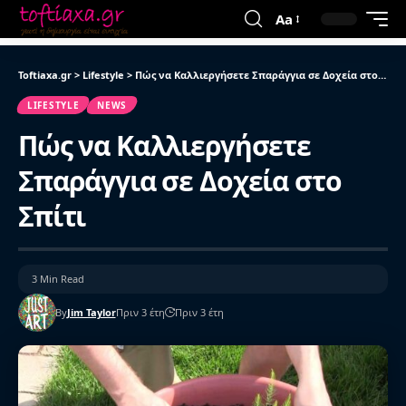
Aa
Toftiaxa.gr
>
Lifestyle
>
Πώς να Καλλιεργήσετε Σπαράγγια σε Δοχεία στο Σπίτι
LIFESTYLE
NEWS
Πώς να Καλλιεργήσετε
Σπαράγγια σε Δοχεία στο
Σπίτι
3 Min Read
By
Jim Taylor
Πριν 3 έτη
Πριν 3 έτη