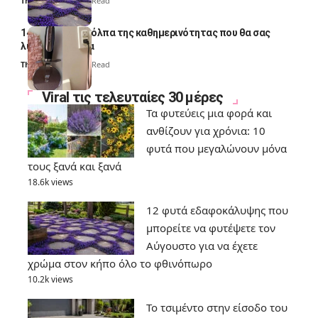
Thali Ombre
7 Min Read
14 πανέξυπνα κόλπα της καθημερινότητας που θα σας
λύσουν τα χέρια
Thali Ombre
6 Min Read
Viral τις τελευταίες 30 μέρες
Τα φυτεύεις μια φορά και
ανθίζουν για χρόνια: 10
φυτά που μεγαλώνουν μόνα
τους ξανά και ξανά
18.6k views
12 φυτά εδαφοκάλυψης που
μπορείτε να φυτέψετε τον
Αύγουστο για να έχετε
χρώμα στον κήπο όλο το φθινόπωρο
10.2k views
Το τσιμέντο στην είσοδο του