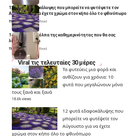
12 φυτά εδαφοκάλυψης που μπορείτε να φυτέψετε τον
Αύγουστο για να έχετε χρώμα στον κήπο όλο το φθινόπωρο
Thali Ombre
7 Min Read
14 πανέξυπνα κόλπα της καθημερινότητας που θα σας
λύσουν τα χέρια
Thali Ombre
6 Min Read
Viral τις τελευταίες 30 μέρες
Τα φυτεύεις μια φορά και
ανθίζουν για χρόνια: 10
φυτά που μεγαλώνουν μόνα
τους ξανά και ξανά
18.6k views
12 φυτά εδαφοκάλυψης που
μπορείτε να φυτέψετε τον
Αύγουστο για να έχετε
χρώμα στον κήπο όλο το φθινόπωρο