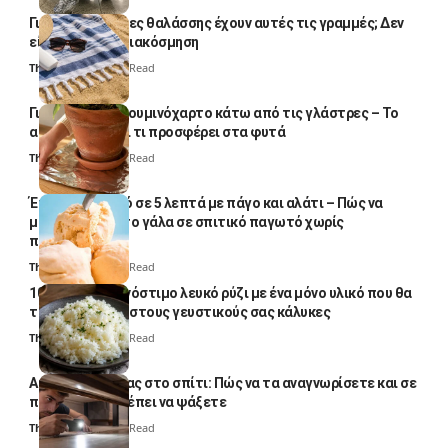
Γιατί οι πετσέτες θαλάσσης έχουν αυτές τις γραμμές; Δεν
είναι μόνο για διακόσμηση
Thali Ombre
5 Min Read
Γιατί βάζουν αλουμινόχαρτο κάτω από τις γλάστρες – Το
απλό κόλπο και τι προσφέρει στα φυτά
Thali Ombre
4 Min Read
Έτοιμο παγωτό σε 5 λεπτά με πάγο και αλάτι – Πώς να
μετατρέψετε το γάλα σε σπιτικό παγωτό χωρίς
παγωτομηχανή
Thali Ombre
4 Min Read
10 φορές ποιο νόστιμο λευκό ρύζι με ένα μόνο υλικό που θα
το απογειώσει στους γευστικούς σας κάλυκες
Thali Ombre
4 Min Read
Αυγά κατσαρίδας στο σπίτι: Πώς να τα αναγνωρίσετε και σε
ποια σημεία πρέπει να ψάξετε
Thali Ombre
4 Min Read