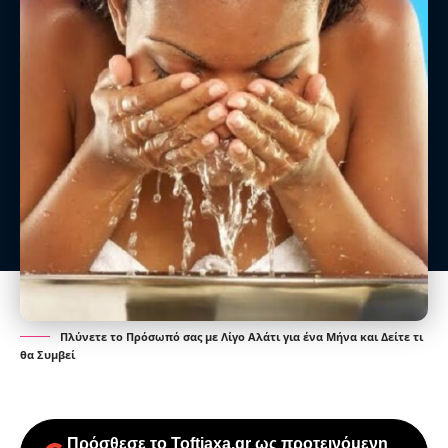
Πλύνετε το Πρόσωπό σας με Λίγο Αλάτι για ένα Μήνα και Δείτε τι
θα Συμβεί
Πρόσθεσε το Toftiaxa.gr ως προτεινόμενη