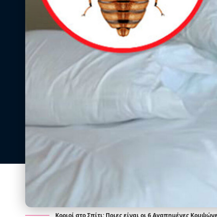
Κοριοί στο Σπίτι: Ποιες είναι οι 6 Αγαπημένες Κρυψών