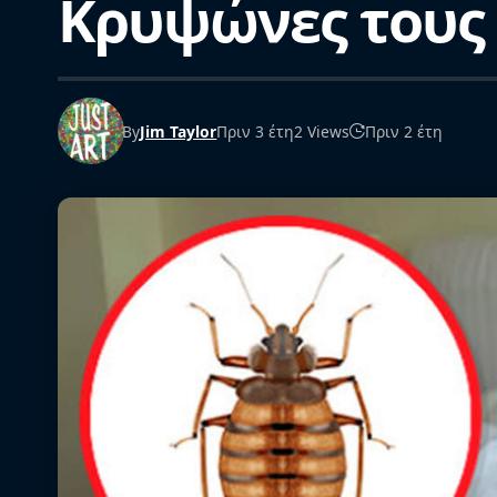
Κρυψώνες τους
By
Jim Taylor
Πριν 3 έτη
2 Views
Πριν 2 έτη