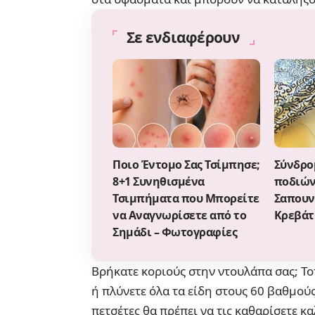
Σε ενδιαφέρουν
Ποιο Έντομο Σας Τσίμπησε;
Σύνδρο
8+1 Συνηθισμένα
ποδιών
Τσιμπήματα που Μπορείτε
Σαπουν
να Αναγνωρίσετε από το
Κρεβάτ
Σημάδι – Φωτογραφίες
Βρήκατε κοριούς στην ντουλάπα σας; Τ
ή πλύνετε όλα τα είδη στους 60 βαθμούς
πετσέτες θα πρέπει να τις καθαρίσετε κ