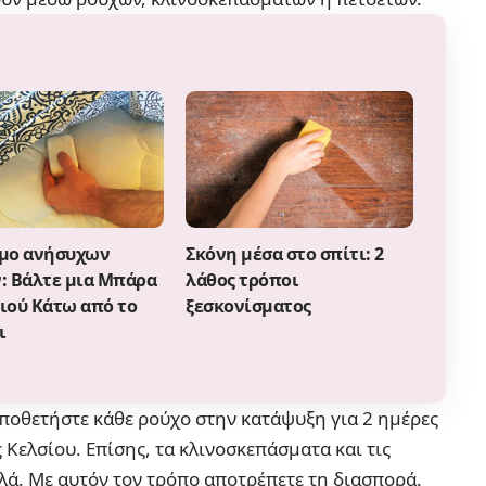
μο ανήσυχων
Σκόνη μέσα στο σπίτι: 2
: Βάλτε μια Μπάρα
λάθος τρόποι
ιού Κάτω από το
ξεσκονίσματος
ι
οποθετήστε κάθε ρούχο στην κατάψυξη για 2 ημέρες
 Κελσίου. Επίσης, τα κλινοσκεπάσματα και τις
αλά. Με αυτόν τον τρόπο αποτρέπετε τη διασπορά.