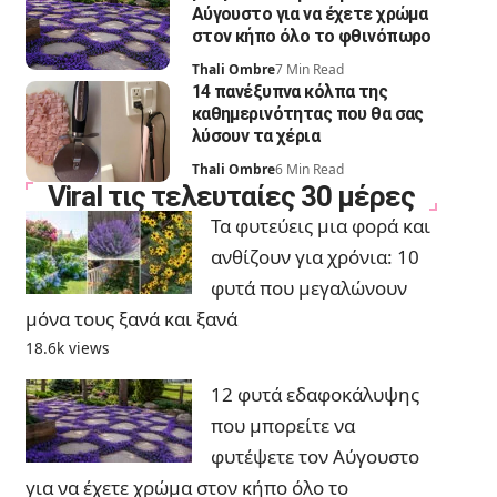
Αύγουστο για να έχετε χρώμα
στον κήπο όλο το φθινόπωρο
Thali Ombre
7 Min Read
14 πανέξυπνα κόλπα της
καθημερινότητας που θα σας
λύσουν τα χέρια
Thali Ombre
6 Min Read
Viral τις τελευταίες 30 μέρες
Τα φυτεύεις μια φορά και
ανθίζουν για χρόνια: 10
φυτά που μεγαλώνουν
μόνα τους ξανά και ξανά
18.6k views
12 φυτά εδαφοκάλυψης
που μπορείτε να
φυτέψετε τον Αύγουστο
για να έχετε χρώμα στον κήπο όλο το