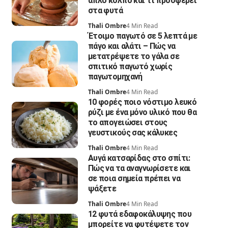
απλό κόλπο και τι προσφέρει
στα φυτά
Thali Ombre
4 Min Read
Έτοιμο παγωτό σε 5 λεπτά με
πάγο και αλάτι – Πώς να
μετατρέψετε το γάλα σε
σπιτικό παγωτό χωρίς
παγωτομηχανή
Thali Ombre
4 Min Read
10 φορές ποιο νόστιμο λευκό
ρύζι με ένα μόνο υλικό που θα
το απογειώσει στους
γευστικούς σας κάλυκες
Thali Ombre
4 Min Read
Αυγά κατσαρίδας στο σπίτι:
Πώς να τα αναγνωρίσετε και
σε ποια σημεία πρέπει να
ψάξετε
Thali Ombre
4 Min Read
12 φυτά εδαφοκάλυψης που
μπορείτε να φυτέψετε τον