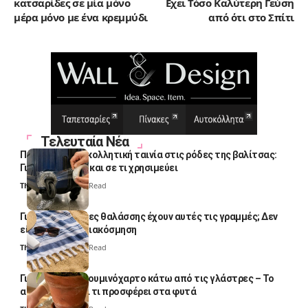
κατσαρίδες σε μία μόνο
Εχει Τόσο Καλύτερη Γεύση
μέρα μόνο με ένα κρεμμύδι
από ότι στο Σπίτι
Τελευταία Νέα
Πολλοί βάζουν κολλητική ταινία στις ρόδες της βαλίτσας:
Γιατί το κάνουν και σε τι χρησιμεύει
Thali Ombre
4 Min Read
Γιατί οι πετσέτες θαλάσσης έχουν αυτές τις γραμμές; Δεν
είναι μόνο για διακόσμηση
Thali Ombre
5 Min Read
Γιατί βάζουν αλουμινόχαρτο κάτω από τις γλάστρες – Το
απλό κόλπο και τι προσφέρει στα φυτά