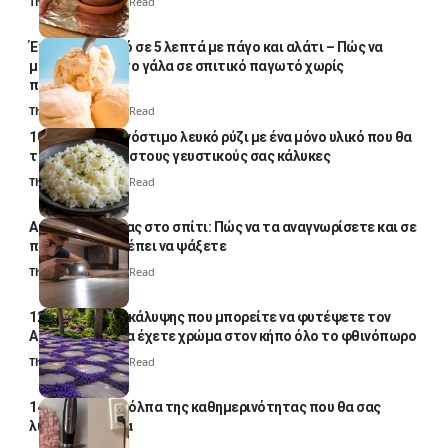
Thali Ombre
4 Min Read
Έτοιμο παγωτό σε 5 λεπτά με πάγο και αλάτι – Πώς να
μετατρέψετε το γάλα σε σπιτικό παγωτό χωρίς
παγωτομηχανή
Thali Ombre
4 Min Read
10 φορές ποιο νόστιμο λευκό ρύζι με ένα μόνο υλικό που θα
το απογειώσει στους γευστικούς σας κάλυκες
Thali Ombre
4 Min Read
Αυγά κατσαρίδας στο σπίτι: Πώς να τα αναγνωρίσετε και σε
ποια σημεία πρέπει να ψάξετε
Thali Ombre
4 Min Read
12 φυτά εδαφοκάλυψης που μπορείτε να φυτέψετε τον
Αύγουστο για να έχετε χρώμα στον κήπο όλο το φθινόπωρο
Thali Ombre
7 Min Read
14 πανέξυπνα κόλπα της καθημερινότητας που θα σας
λύσουν τα χέρια