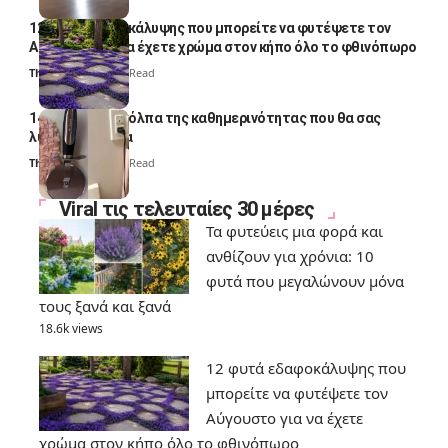
12 φυτά εδαφοκάλυψης που μπορείτε να φυτέψετε τον
Αύγουστο για να έχετε χρώμα στον κήπο όλο το φθινόπωρο
Thali Ombre
7 Min Read
14 πανέξυπνα κόλπα της καθημερινότητας που θα σας
λύσουν τα χέρια
Thali Ombre
6 Min Read
Viral τις τελευταίες 30 μέρες
Τα φυτεύεις μια φορά και
ανθίζουν για χρόνια: 10
φυτά που μεγαλώνουν μόνα
τους ξανά και ξανά
18.6k views
12 φυτά εδαφοκάλυψης που
μπορείτε να φυτέψετε τον
Αύγουστο για να έχετε
χρώμα στον κήπο όλο το φθινόπωρο