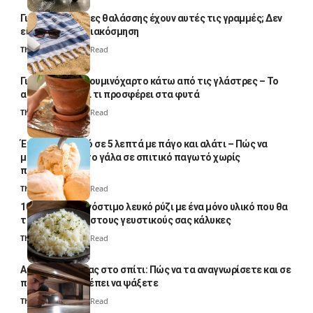
Γιατί οι πετσέτες θαλάσσης έχουν αυτές τις γραμμές; Δεν
είναι μόνο για διακόσμηση
Thali Ombre
5 Min Read
Γιατί βάζουν αλουμινόχαρτο κάτω από τις γλάστρες – Το
απλό κόλπο και τι προσφέρει στα φυτά
Thali Ombre
4 Min Read
Έτοιμο παγωτό σε 5 λεπτά με πάγο και αλάτι – Πώς να
μετατρέψετε το γάλα σε σπιτικό παγωτό χωρίς
παγωτομηχανή
Thali Ombre
4 Min Read
10 φορές ποιο νόστιμο λευκό ρύζι με ένα μόνο υλικό που θα
το απογειώσει στους γευστικούς σας κάλυκες
Thali Ombre
4 Min Read
Αυγά κατσαρίδας στο σπίτι: Πώς να τα αναγνωρίσετε και σε
ποια σημεία πρέπει να ψάξετε
Thali Ombre
4 Min Read