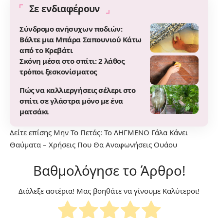
Σε ενδιαφέρουν
Σύνδρομο ανήσυχων ποδιών:
Βάλτε μια Μπάρα Σαπουνιού Κάτω
από το Κρεβάτι
Σκόνη μέσα στο σπίτι: 2 λάθος
τρόποι ξεσκονίσματος
Πώς να καλλιεργήσεις σέλερι στο
σπίτι σε γλάστρα μόνο με ένα
ματσάκι
Δείτε επίσης
Μην Το Πετάς: Το ΛΗΓΜΕΝΟ Γάλα Κάνει
Θαύματα – Χρήσεις Που Θα Αναφωνήσεις Ουάου
Βαθμολόγησε το Άρθρο!
Διάλεξε αστέρια! Μας βοηθάτε να γίνουμε Καλύτεροι!