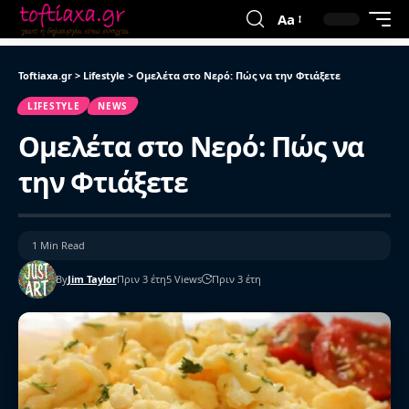
Aa
Toftiaxa.gr
>
Lifestyle
>
Ομελέτα στο Νερό: Πώς να την Φτιάξετε
LIFESTYLE
NEWS
Ομελέτα στο Νερό: Πώς να
την Φτιάξετε
1 Min Read
By
Jim Taylor
Πριν 3 έτη
5 Views
Πριν 3 έτη