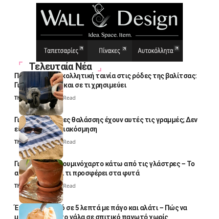
Τελευταία Νέα
Πολλοί βάζουν κολλητική ταινία στις ρόδες της βαλίτσας:
Γιατί το κάνουν και σε τι χρησιμεύει
Thali Ombre
4 Min Read
Γιατί οι πετσέτες θαλάσσης έχουν αυτές τις γραμμές; Δεν
είναι μόνο για διακόσμηση
Thali Ombre
5 Min Read
Γιατί βάζουν αλουμινόχαρτο κάτω από τις γλάστρες – Το
απλό κόλπο και τι προσφέρει στα φυτά
Thali Ombre
4 Min Read
Έτοιμο παγωτό σε 5 λεπτά με πάγο και αλάτι – Πώς να
μετατρέψετε το γάλα σε σπιτικό παγωτό χωρίς