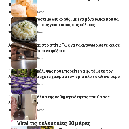
παγωτομηχανή
Thali Ombre
4 Min Read
10 φορές ποιο νόστιμο λευκό ρύζι με ένα μόνο υλικό που θα
το απογειώσει στους γευστικούς σας κάλυκες
Thali Ombre
4 Min Read
Αυγά κατσαρίδας στο σπίτι: Πώς να τα αναγνωρίσετε και σε
ποια σημεία πρέπει να ψάξετε
Thali Ombre
4 Min Read
12 φυτά εδαφοκάλυψης που μπορείτε να φυτέψετε τον
Αύγουστο για να έχετε χρώμα στον κήπο όλο το φθινόπωρο
Thali Ombre
7 Min Read
14 πανέξυπνα κόλπα της καθημερινότητας που θα σας
λύσουν τα χέρια
Thali Ombre
6 Min Read
Viral τις τελευταίες 30 μέρες