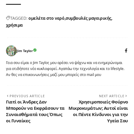
TAGGED:
oμελέτα στο νερό
συμβουλές μαγειρικής
χρήσιμα
Jim Taylor
Γεια σου είμαι ο Jim Taylor, μου αρέσει να ψάχνω και να ενημερώνομαι
για οτιδήποτε νέο κυκλοφορεί. Αγαπάω την τεχνολογία και το lifestyle.
Αν θες να επικοινωνήσεις μαζί μου μπορείς στο mail μου
PREVIOUS ARTICLE
NEXT ARTICLE
Γιατί οι Άνδρες Δεν
Χρησιμοποιείς Φούρνο
Μπορούν να Εκφράσουν τα
Μικροκυμάτων; Αυτοί είναι
Συναισθήματά τους Όπως
οι Πέντε Κίνδυνοι για την
οι Γυναίκες
Υγεία Σου