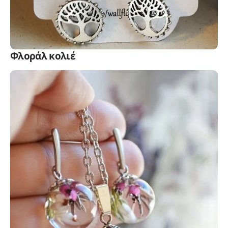
Φλοράλ κολιέ