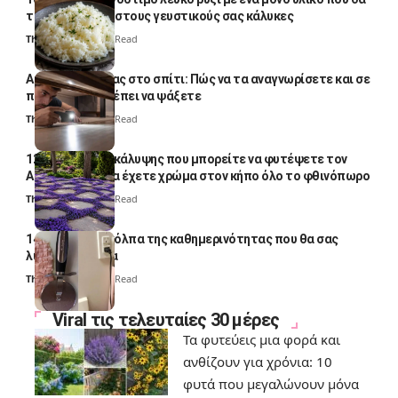
το απογειώσει στους γευστικούς σας κάλυκες
Thali Ombre
4 Min Read
Αυγά κατσαρίδας στο σπίτι: Πώς να τα αναγνωρίσετε και σε
ποια σημεία πρέπει να ψάξετε
Thali Ombre
4 Min Read
12 φυτά εδαφοκάλυψης που μπορείτε να φυτέψετε τον
Αύγουστο για να έχετε χρώμα στον κήπο όλο το φθινόπωρο
Thali Ombre
7 Min Read
14 πανέξυπνα κόλπα της καθημερινότητας που θα σας
λύσουν τα χέρια
Thali Ombre
6 Min Read
Viral τις τελευταίες 30 μέρες
Τα φυτεύεις μια φορά και
ανθίζουν για χρόνια: 10
φυτά που μεγαλώνουν μόνα