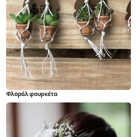
Φλοράλ φουρκέτα