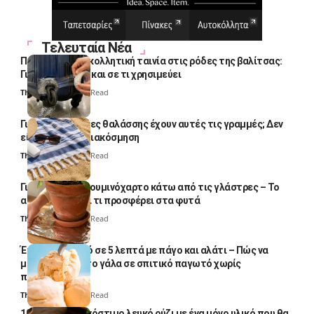
Τελευταία Νέα
Πολλοί βάζουν κολλητική ταινία στις ρόδες της βαλίτσας:
Γιατί το κάνουν και σε τι χρησιμεύει
Thali Ombre
4 Min Read
Γιατί οι πετσέτες θαλάσσης έχουν αυτές τις γραμμές; Δεν
είναι μόνο για διακόσμηση
Thali Ombre
5 Min Read
Γιατί βάζουν αλουμινόχαρτο κάτω από τις γλάστρες – Το
απλό κόλπο και τι προσφέρει στα φυτά
Thali Ombre
4 Min Read
Έτοιμο παγωτό σε 5 λεπτά με πάγο και αλάτι – Πώς να
μετατρέψετε το γάλα σε σπιτικό παγωτό χωρίς
παγωτομηχανή
Thali Ombre
4 Min Read
10 φορές ποιο νόστιμο λευκό ρύζι με ένα μόνο υλικό που θα