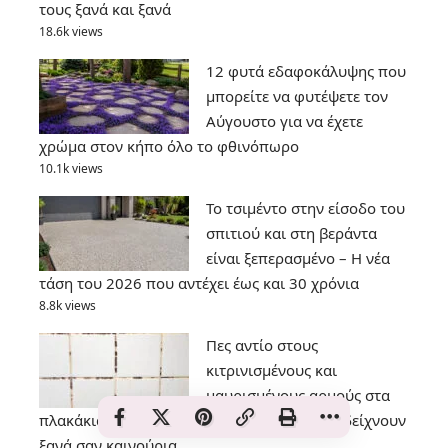
τους ξανά και ξανά
18.6k views
12 φυτά εδαφοκάλυψης που
μπορείτε να φυτέψετε τον
Αύγουστο για να έχετε
χρώμα στον κήπο όλο το φθινόπωρο
10.1k views
Το τσιμέντο στην είσοδο του
σπιτιού και στη βεράντα
είναι ξεπερασμένο – Η νέα
τάση του 2026 που αντέχει έως και 30 χρόνια
8.8k views
Πες αντίο στους
κιτρινισμένους και
μαυρισμένους αρμούς στα
πλακάκια – Το απλό κόλπο που τα κάνει να δείχνουν
ξανά σαν καινούρια