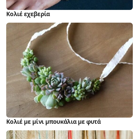
Κολιέ εχεβερία
Κολιέ με μίνι μπουκάλια με φυτά