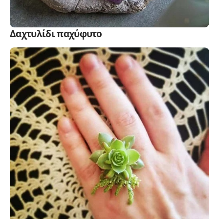
Δαχτυλίδι παχύφυτο