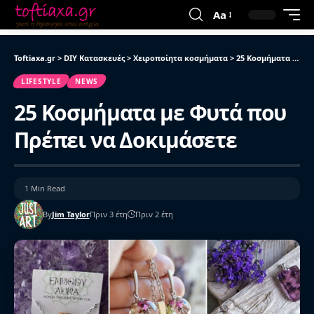
Aa
Toftiaxa.gr
>
DIY Κατασκευές
>
Χειροποίητα κοσμήματα
>
25 Κοσμήματα με Φυτά που Πρέπει να Δοκιμάσετε
LIFESTYLE
NEWS
25 Κοσμήματα με Φυτά που
Πρέπει να Δοκιμάσετε
1 Min Read
By
Jim Taylor
Πριν 3 έτη
Πριν 2 έτη