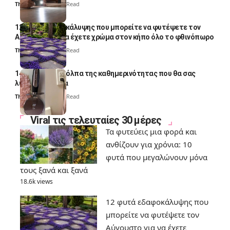
Thali Ombre
4 Min Read
12 φυτά εδαφοκάλυψης που μπορείτε να φυτέψετε τον
Αύγουστο για να έχετε χρώμα στον κήπο όλο το φθινόπωρο
Thali Ombre
7 Min Read
14 πανέξυπνα κόλπα της καθημερινότητας που θα σας
λύσουν τα χέρια
Thali Ombre
6 Min Read
Viral τις τελευταίες 30 μέρες
Τα φυτεύεις μια φορά και
ανθίζουν για χρόνια: 10
φυτά που μεγαλώνουν μόνα
τους ξανά και ξανά
18.6k views
12 φυτά εδαφοκάλυψης που
μπορείτε να φυτέψετε τον
Αύγουστο για να έχετε