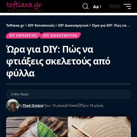
Aa
Toftiaxa.gr
>
DIY Κατασκευές
>
DIY Διακοσμητικά
>
Ώρα για DIY: Πώς να φτιάξεις σκελετούς από φύλλα
DIY ΚΑΤΑΣΚΕΥΈΣ
DIY ΔΙΑΚΟΣΜΗΤΙΚΆ
Ώρα για DIY: Πώς να
φτιάξεις σκελετούς από
φύλλα
3 Min Read
By
Thali Ombre
Πριν 10 μήνες
8 Views
Πριν 10 μήνες