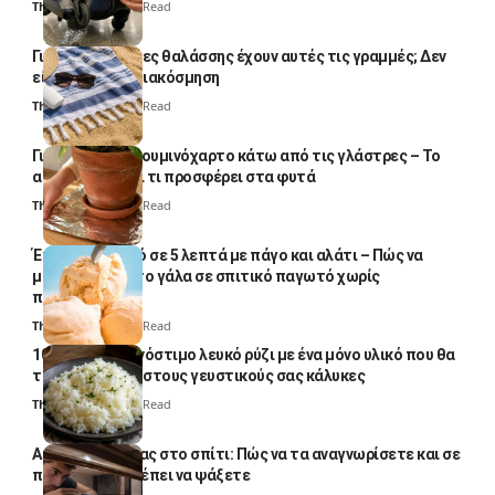
Thali Ombre
4 Min Read
Γιατί οι πετσέτες θαλάσσης έχουν αυτές τις γραμμές; Δεν
είναι μόνο για διακόσμηση
Thali Ombre
5 Min Read
Γιατί βάζουν αλουμινόχαρτο κάτω από τις γλάστρες – Το
απλό κόλπο και τι προσφέρει στα φυτά
Thali Ombre
4 Min Read
Έτοιμο παγωτό σε 5 λεπτά με πάγο και αλάτι – Πώς να
μετατρέψετε το γάλα σε σπιτικό παγωτό χωρίς
παγωτομηχανή
Thali Ombre
4 Min Read
10 φορές ποιο νόστιμο λευκό ρύζι με ένα μόνο υλικό που θα
το απογειώσει στους γευστικούς σας κάλυκες
Thali Ombre
4 Min Read
Αυγά κατσαρίδας στο σπίτι: Πώς να τα αναγνωρίσετε και σε
ποια σημεία πρέπει να ψάξετε