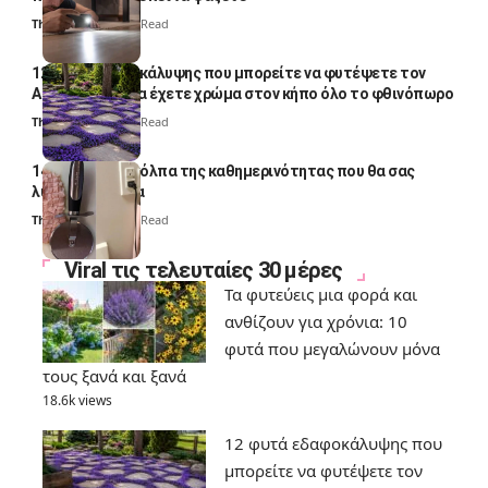
Thali Ombre
4 Min Read
12 φυτά εδαφοκάλυψης που μπορείτε να φυτέψετε τον
Αύγουστο για να έχετε χρώμα στον κήπο όλο το φθινόπωρο
Thali Ombre
7 Min Read
14 πανέξυπνα κόλπα της καθημερινότητας που θα σας
λύσουν τα χέρια
Thali Ombre
6 Min Read
Viral τις τελευταίες 30 μέρες
Τα φυτεύεις μια φορά και
ανθίζουν για χρόνια: 10
φυτά που μεγαλώνουν μόνα
τους ξανά και ξανά
18.6k views
12 φυτά εδαφοκάλυψης που
μπορείτε να φυτέψετε τον