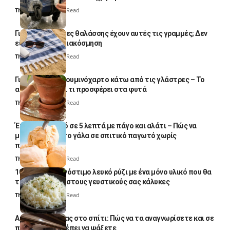
Thali Ombre
4 Min Read
Γιατί οι πετσέτες θαλάσσης έχουν αυτές τις γραμμές; Δεν
είναι μόνο για διακόσμηση
Thali Ombre
5 Min Read
Γιατί βάζουν αλουμινόχαρτο κάτω από τις γλάστρες – Το
απλό κόλπο και τι προσφέρει στα φυτά
Thali Ombre
4 Min Read
Έτοιμο παγωτό σε 5 λεπτά με πάγο και αλάτι – Πώς να
μετατρέψετε το γάλα σε σπιτικό παγωτό χωρίς
παγωτομηχανή
Thali Ombre
4 Min Read
10 φορές ποιο νόστιμο λευκό ρύζι με ένα μόνο υλικό που θα
το απογειώσει στους γευστικούς σας κάλυκες
Thali Ombre
4 Min Read
Αυγά κατσαρίδας στο σπίτι: Πώς να τα αναγνωρίσετε και σε
ποια σημεία πρέπει να ψάξετε