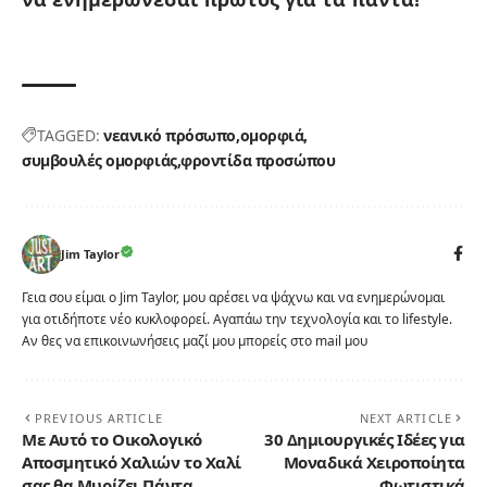
TAGGED:
νεανικό πρόσωπο
ομορφιά
συμβουλές ομορφιάς
φροντίδα προσώπου
Jim Taylor
Γεια σου είμαι ο Jim Taylor, μου αρέσει να ψάχνω και να ενημερώνομαι
για οτιδήποτε νέο κυκλοφορεί. Αγαπάω την τεχνολογία και το lifestyle.
Αν θες να επικοινωνήσεις μαζί μου μπορείς στο mail μου
PREVIOUS ARTICLE
NEXT ARTICLE
Με Αυτό το Οικολογικό
30 Δημιουργικές Ιδέες για
Αποσμητικό Χαλιών το Χαλί
Μοναδικά Χειροποίητα
σας θα Μυρίζει Πάντα
Φωτιστικά