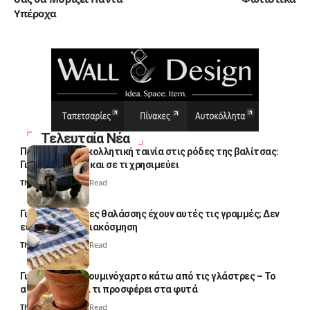
Υπέροχα
Τελευταία Νέα
Πολλοί βάζουν κολλητική ταινία στις ρόδες της βαλίτσας:
Γιατί το κάνουν και σε τι χρησιμεύει
Thali Ombre
4 Min Read
Γιατί οι πετσέτες θαλάσσης έχουν αυτές τις γραμμές; Δεν
είναι μόνο για διακόσμηση
Thali Ombre
5 Min Read
Γιατί βάζουν αλουμινόχαρτο κάτω από τις γλάστρες – Το
απλό κόλπο και τι προσφέρει στα φυτά
Thali Ombre
4 Min Read