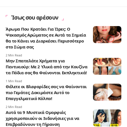
Ίσως σου αρέσουν
Άρωμα Που Κρατάει Για Ώρες: Ο
Ψεκασμός Αρώματος σε Αυτά τα Σημεία
θα το Κάνει να Διαρκέσει Περισσότερο
στο Σώμα σας
2 Min Read
Μην Σπαταλάτε Χρήματα για
Πεντικιούρ: Με 2 Υλικά από την Κουζίνα
τα Πόδια σας θα Φαίνονται Εκπληκτικά!
1 Min Read
Θέλετε οι Βλεφαρίδες σας να Φαίνονται
πιο Γεμάτες; Δοκιμάστε Αυτό το
Επαγγελματικό Κόλπο!
2 Min Read
Αυτά τα 9 Μυστικά Ομορφιάς
χρησιμοποιούν οι Ινδονήσιες για να
Επιβραδύνουν τη Γήρανση