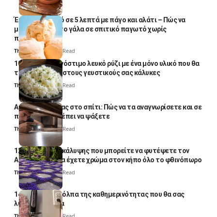
Έτοιμο παγωτό σε 5 λεπτά με πάγο και αλάτι – Πώς να
μετατρέψετε το γάλα σε σπιτικό παγωτό χωρίς
παγωτομηχανή
Thali Ombre
4 Min Read
10 φορές ποιο νόστιμο λευκό ρύζι με ένα μόνο υλικό που θα
το απογειώσει στους γευστικούς σας κάλυκες
Thali Ombre
4 Min Read
Αυγά κατσαρίδας στο σπίτι: Πώς να τα αναγνωρίσετε και σε
ποια σημεία πρέπει να ψάξετε
Thali Ombre
4 Min Read
12 φυτά εδαφοκάλυψης που μπορείτε να φυτέψετε τον
Αύγουστο για να έχετε χρώμα στον κήπο όλο το φθινόπωρο
Thali Ombre
7 Min Read
14 πανέξυπνα κόλπα της καθημερινότητας που θα σας
λύσουν τα χέρια
Thali Ombre
6 Min Read