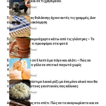
Γιατί το κάνουν και σε τι χρησιμεύει
Thali Ombre
4 Min Read
Γιατί οι πετσέτες θαλάσσης έχουν αυτές τις γραμμές; Δεν
είναι μόνο για διακόσμηση
Thali Ombre
5 Min Read
Γιατί βάζουν αλουμινόχαρτο κάτω από τις γλάστρες – Το
απλό κόλπο και τι προσφέρει στα φυτά
Thali Ombre
4 Min Read
Έτοιμο παγωτό σε 5 λεπτά με πάγο και αλάτι – Πώς να
μετατρέψετε το γάλα σε σπιτικό παγωτό χωρίς
παγωτομηχανή
Thali Ombre
4 Min Read
10 φορές ποιο νόστιμο λευκό ρύζι με ένα μόνο υλικό που θα
το απογειώσει στους γευστικούς σας κάλυκες
Thali Ombre
4 Min Read
Αυγά κατσαρίδας στο σπίτι: Πώς να τα αναγνωρίσετε και σε