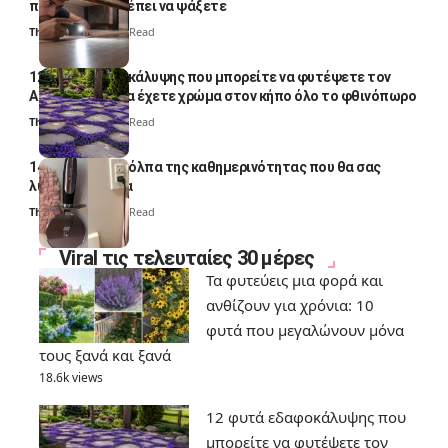
ποια σημεία πρέπει να ψάξετε
Thali Ombre
4 Min Read
12 φυτά εδαφοκάλυψης που μπορείτε να φυτέψετε τον
Αύγουστο για να έχετε χρώμα στον κήπο όλο το φθινόπωρο
Thali Ombre
7 Min Read
14 πανέξυπνα κόλπα της καθημερινότητας που θα σας
λύσουν τα χέρια
Thali Ombre
6 Min Read
Viral τις τελευταίες 30 μέρες
Τα φυτεύεις μια φορά και
ανθίζουν για χρόνια: 10
φυτά που μεγαλώνουν μόνα
τους ξανά και ξανά
18.6k views
12 φυτά εδαφοκάλυψης που
μπορείτε να φυτέψετε τον