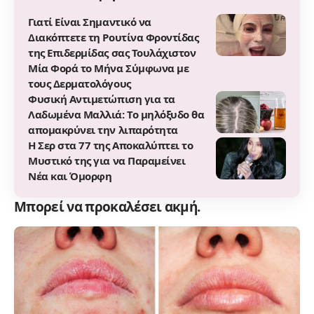
Γιατί Είναι Σημαντικό να
Διακόπτετε τη Ρουτίνα Φροντίδας
της Επιδερμίδας σας Τουλάχιστον
Μία Φορά το Μήνα Σύμφωνα με
τους Δερματολόγους
Φυσική Αντιμετώπιση για τα
Λαδωμένα Μαλλιά: Το μηλόξυδο θα
απομακρύνει την λιπαρότητα
Η Σερ στα 77 της Αποκαλύπτει το
Μυστικό της για να Παραμείνει
Νέα και Όμορφη
Μπορεί να προκαλέσει ακμή.