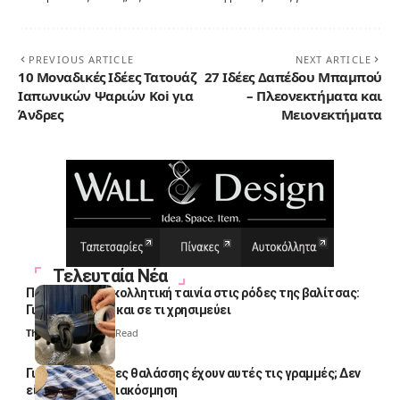
PREVIOUS ARTICLE
NEXT ARTICLE
10 Μοναδικές Ιδέες Τατουάζ
27 Ιδέες Δαπέδου Μπαμπού
Ιαπωνικών Ψαριών Koi για
– Πλεονεκτήματα και
Άνδρες
Μειονεκτήματα
Τελευταία Νέα
Πολλοί βάζουν κολλητική ταινία στις ρόδες της βαλίτσας:
Γιατί το κάνουν και σε τι χρησιμεύει
Thali Ombre
4 Min Read
Γιατί οι πετσέτες θαλάσσης έχουν αυτές τις γραμμές; Δεν
είναι μόνο για διακόσμηση