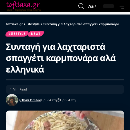
Aa
Toftiaxa.gr
>
Lifestyle
>
Συνταγή για λαχταριστά σπαγγέτι καρμπονάρα αλά ελληνικά
LIFESTYLE
NEWS
Συνταγή για λαχταριστά
σπαγγέτι καρμπονάρα αλά
ελληνικά
1 Min Read
By
Thali Ombre
Πριν 4 έτη
Πριν 4 έτη