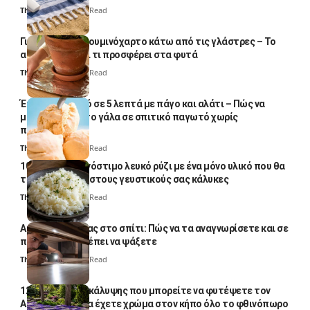
Thali Ombre
5 Min Read
Γιατί βάζουν αλουμινόχαρτο κάτω από τις γλάστρες – Το
απλό κόλπο και τι προσφέρει στα φυτά
Thali Ombre
4 Min Read
Έτοιμο παγωτό σε 5 λεπτά με πάγο και αλάτι – Πώς να
μετατρέψετε το γάλα σε σπιτικό παγωτό χωρίς
παγωτομηχανή
Thali Ombre
4 Min Read
10 φορές ποιο νόστιμο λευκό ρύζι με ένα μόνο υλικό που θα
το απογειώσει στους γευστικούς σας κάλυκες
Thali Ombre
4 Min Read
Αυγά κατσαρίδας στο σπίτι: Πώς να τα αναγνωρίσετε και σε
ποια σημεία πρέπει να ψάξετε
Thali Ombre
4 Min Read
12 φυτά εδαφοκάλυψης που μπορείτε να φυτέψετε τον
Αύγουστο για να έχετε χρώμα στον κήπο όλο το φθινόπωρο