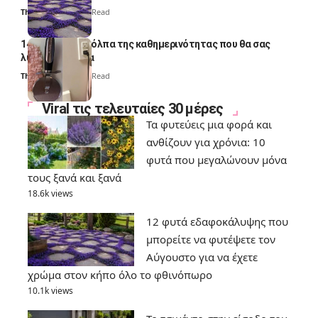
Thali Ombre
7 Min Read
14 πανέξυπνα κόλπα της καθημερινότητας που θα σας
λύσουν τα χέρια
Thali Ombre
6 Min Read
Viral τις τελευταίες 30 μέρες
Τα φυτεύεις μια φορά και
ανθίζουν για χρόνια: 10
φυτά που μεγαλώνουν μόνα
τους ξανά και ξανά
18.6k views
12 φυτά εδαφοκάλυψης που
μπορείτε να φυτέψετε τον
Αύγουστο για να έχετε
χρώμα στον κήπο όλο το φθινόπωρο
10.1k views