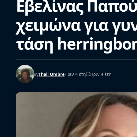
Εβελίνας Παπού
χειμώνα για γυν
τάση herringbon
By
Thali Ombre
Πριν 4 έτη
Πριν 4 έτη