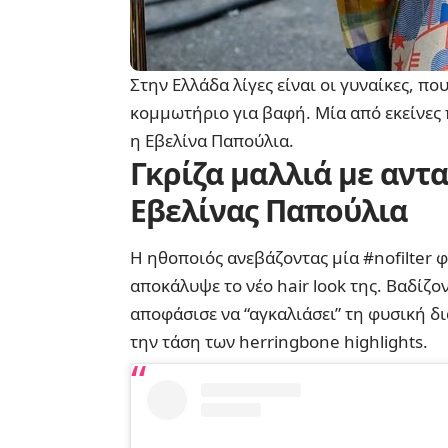
Στην Ελλάδα λίγες είναι οι γυναίκες, π
κομμωτήριο για βαφή. Μία από εκείνες 
η Εβελίνα Παπούλια.
Γκρίζα μαλλιά
με ανταύ
Εβελίνας Παπούλια
Η ηθοποιός ανεβάζοντας μία #nofilter 
αποκάλυψε το νέο hair look της. Βαδίζ
αποφάσισε να “αγκαλιάσει” τη φυσική δ
την τάση των herringbone highlights.