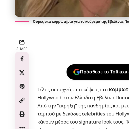
Ουρές στα κομμωτήρια για το κούρεμα της Εβελίνας Παπ
SHARE
Πρόσθεσε το Toftiaxa
Τέλος οι συχνές επισκέψεις στο
κομμωτ
Hollywood στην Ελλάδα η Εβελίνα Παπο
Από την “έκρηξη” της πανδημίας και με
ταμπού με δεκάδες celebrities του Holly
κάνουν μέρος του signature look τους. Τ