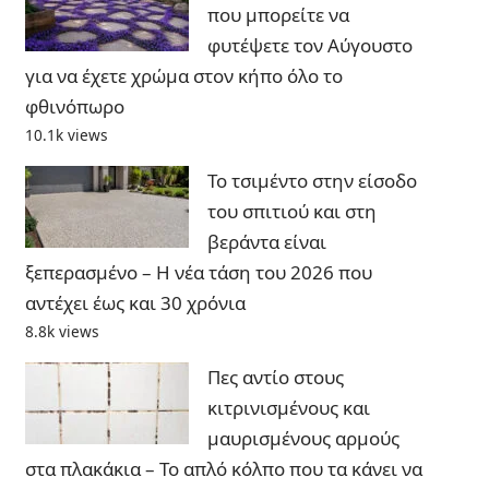
που μπορείτε να
φυτέψετε τον Αύγουστο
για να έχετε χρώμα στον κήπο όλο το
φθινόπωρο
10.1k views
Το τσιμέντο στην είσοδο
του σπιτιού και στη
βεράντα είναι
ξεπερασμένο – Η νέα τάση του 2026 που
αντέχει έως και 30 χρόνια
8.8k views
Πες αντίο στους
κιτρινισμένους και
μαυρισμένους αρμούς
στα πλακάκια – Το απλό κόλπο που τα κάνει να