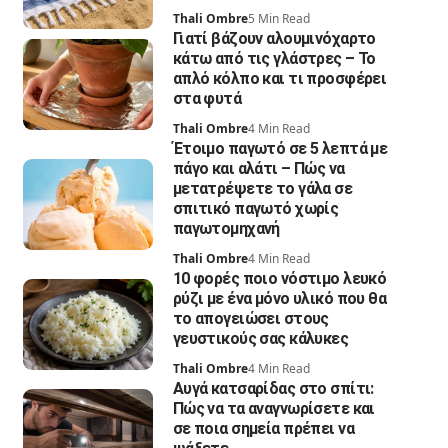
Thali Ombre
5 Min Read
Γιατί βάζουν αλουμινόχαρτο
κάτω από τις γλάστρες – Το
απλό κόλπο και τι προσφέρει
στα φυτά
Thali Ombre
4 Min Read
Έτοιμο παγωτό σε 5 λεπτά με
πάγο και αλάτι – Πώς να
μετατρέψετε το γάλα σε
σπιτικό παγωτό χωρίς
παγωτομηχανή
Thali Ombre
4 Min Read
10 φορές ποιο νόστιμο λευκό
ρύζι με ένα μόνο υλικό που θα
το απογειώσει στους
γευστικούς σας κάλυκες
Thali Ombre
4 Min Read
Αυγά κατσαρίδας στο σπίτι:
Πώς να τα αναγνωρίσετε και
σε ποια σημεία πρέπει να