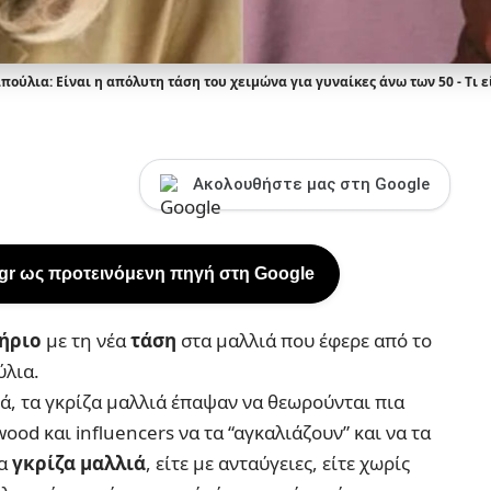
ούλια: Είναι η απόλυτη τάση του χειμώνα για γυναίκες άνω των 50 - Τι ε
Ακολουθήστε μας στη Google
.gr ως προτεινόμενη πηγή στη Google
ήριο
με τη νέα
τάση
στα μαλλιά που έφερε από το
ύλια.
τά, τα γκρίζα μαλλιά έπαψαν να θεωρούνται πια
wood και influencers να τα “αγκαλιάζουν” και να τα
α
γκρίζα μαλλιά
, είτε με ανταύγειες, είτε χωρίς