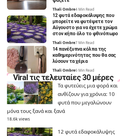
ψάξετε
Thali Ombre
4 Min Read
12 φυτά εδαφοκάλυψης που
μπορείτε να φυτέψετε τον
Αύγουστο για να έχετε χρώμα
στον κήπο όλο το φθινόπωρο
Thali Ombre
7 Min Read
14 πανέξυπνα κόλπα της
καθημερινότητας που θα σας
λύσουν τα χέρια
Thali Ombre
6 Min Read
Viral τις τελευταίες 30 μέρες
Τα φυτεύεις μια φορά και
ανθίζουν για χρόνια: 10
φυτά που μεγαλώνουν
μόνα τους ξανά και ξανά
18.6k views
12 φυτά εδαφοκάλυψης