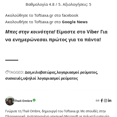
Βαθμολογία
4.8
/ 5. Αξιολογήσεις:
5
Ακολούθησε το Toftiaxa.gr στο
facebook
Ακολουθήσε το Toftiaxa.gr στο
Google News
Μπες στην κοινότητα!
Είμαστε στο Viber
Για
να ενημερώνεσαι πρώτος για τα πάντα!
TAGGED:
Δεη
κιλοβατώρες
λογαριασμοί ρεύματος
συσκευές
υψηλοί λογαριασμοί ρεύματος
Thali Ombre
Γνώρισε τη Thali Ombre, δημιουργό του Toftiaxa.gr. Με σπουδές στην
Πληροφορική, πιστοποιημένη μηχανικό Microsoft με πολυετή εμπειρία