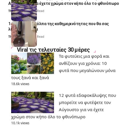
Αύγουστο για να έχετε χρώμα στον κήπο όλο το φθινόπωρο
Thali Ombre
7 Min Read
14 πανέξυπνα κόλπα της καθημερινότητας που θα σας
λύσουν τα χέρια
Thali Ombre
6 Min Read
Viral τις τελευταίες 30 μέρες
Τα φυτεύεις μια φορά και
ανθίζουν για χρόνια: 10
φυτά που μεγαλώνουν μόνα
τους ξανά και ξανά
18.6k views
12 φυτά εδαφοκάλυψης που
μπορείτε να φυτέψετε τον
Αύγουστο για να έχετε
χρώμα στον κήπο όλο το φθινόπωρο
10.1k views