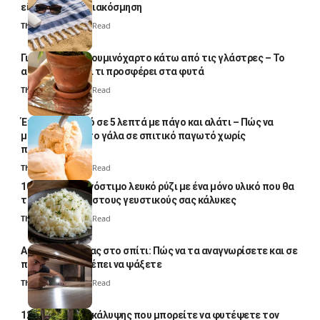
είναι μόνο για διακόσμηση
Thali Ombre
5 Min Read
Γιατί βάζουν αλουμινόχαρτο κάτω από τις γλάστρες – Το
απλό κόλπο και τι προσφέρει στα φυτά
Thali Ombre
4 Min Read
Έτοιμο παγωτό σε 5 λεπτά με πάγο και αλάτι – Πώς να
μετατρέψετε το γάλα σε σπιτικό παγωτό χωρίς
παγωτομηχανή
Thali Ombre
4 Min Read
10 φορές ποιο νόστιμο λευκό ρύζι με ένα μόνο υλικό που θα
το απογειώσει στους γευστικούς σας κάλυκες
Thali Ombre
4 Min Read
Αυγά κατσαρίδας στο σπίτι: Πώς να τα αναγνωρίσετε και σε
ποια σημεία πρέπει να ψάξετε
Thali Ombre
4 Min Read
12 φυτά εδαφοκάλυψης που μπορείτε να φυτέψετε τον