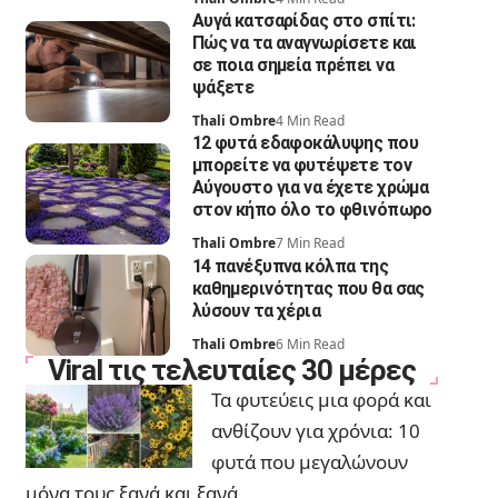
Αυγά κατσαρίδας στο σπίτι:
Πώς να τα αναγνωρίσετε και
σε ποια σημεία πρέπει να
ψάξετε
Thali Ombre
4 Min Read
12 φυτά εδαφοκάλυψης που
μπορείτε να φυτέψετε τον
Αύγουστο για να έχετε χρώμα
στον κήπο όλο το φθινόπωρο
Thali Ombre
7 Min Read
14 πανέξυπνα κόλπα της
καθημερινότητας που θα σας
λύσουν τα χέρια
Thali Ombre
6 Min Read
Viral τις τελευταίες 30 μέρες
Τα φυτεύεις μια φορά και
ανθίζουν για χρόνια: 10
φυτά που μεγαλώνουν
μόνα τους ξανά και ξανά