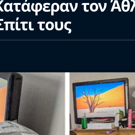
ατάφεραν τον Άθ
πίτι τους