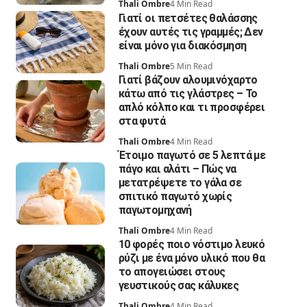
Thali Ombre
4 Min Read
Γιατί οι πετσέτες θαλάσσης
έχουν αυτές τις γραμμές; Δεν
είναι μόνο για διακόσμηση
Thali Ombre
5 Min Read
Γιατί βάζουν αλουμινόχαρτο
κάτω από τις γλάστρες – Το
απλό κόλπο και τι προσφέρει
στα φυτά
Thali Ombre
4 Min Read
Έτοιμο παγωτό σε 5 λεπτά με
πάγο και αλάτι – Πώς να
μετατρέψετε το γάλα σε
σπιτικό παγωτό χωρίς
παγωτομηχανή
Thali Ombre
4 Min Read
10 φορές ποιο νόστιμο λευκό
ρύζι με ένα μόνο υλικό που θα
το απογειώσει στους
γευστικούς σας κάλυκες
Thali Ombre
4 Min Read