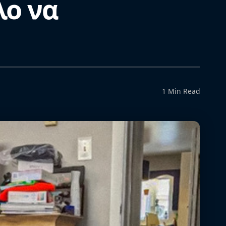
λο να
1 Min Read