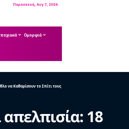
Παρασκευή, Αυγ 7, 2026
Εποχιακά
Ομορφιά
θλο να Καθαρίσουν το Σπίτι τους
 απελπισία: 18