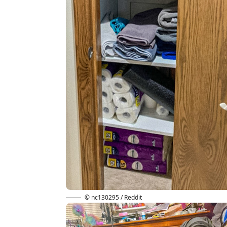
© nc130295 / Reddit