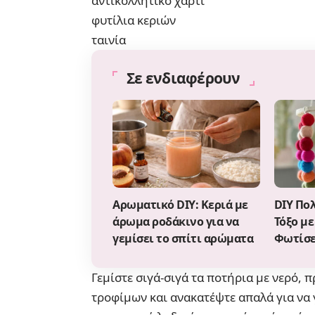
αντικολλητικό χαρτί
φυτίλια κεριών
ταινία
Σε ενδιαφέρουν
Αρωματικό DIY: Κεριά με
DIY Πο
άρωμα ροδάκινο για να
Τόξο με
γεμίσει το σπίτι αρώματα
Φωτίσε
Γεμίστε σιγά-σιγά τα ποτήρια με νερό, 
τροφίμων και ανακατέψτε απαλά για να γ