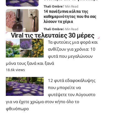
Thali Ombre
7 Min Read
14 πανέξυπνα κόλπα της
καθημερινότητας που θα σας
λύσουν τα χέρια
Thali Ombre
6 Min Read
Viral τις τελευταίες 30 μέρες
Τα φυτεύεις μια φορά και
ανθίζουν για χρόνια: 10
φυτά που μεγαλώνουν
μόνα τους ξανά και ξανά
18.6k views
12 φυτά εδαφοκάλυψης
που μπορείτε να
φυτέψετε τον Αύγουστο
για να έχετε χρώμα στον κήπο όλο το
φθινόπωρο