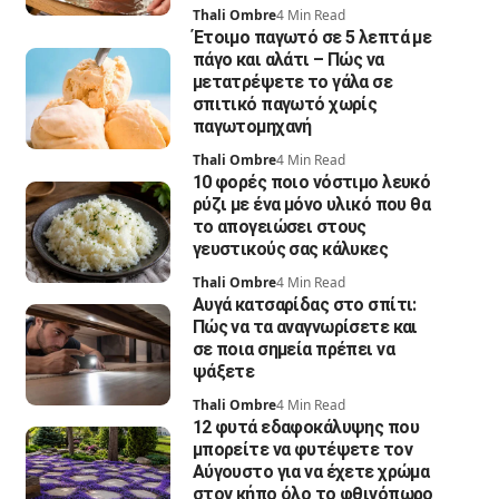
Thali Ombre
4 Min Read
Έτοιμο παγωτό σε 5 λεπτά με
πάγο και αλάτι – Πώς να
μετατρέψετε το γάλα σε
σπιτικό παγωτό χωρίς
παγωτομηχανή
Thali Ombre
4 Min Read
10 φορές ποιο νόστιμο λευκό
ρύζι με ένα μόνο υλικό που θα
το απογειώσει στους
γευστικούς σας κάλυκες
Thali Ombre
4 Min Read
Αυγά κατσαρίδας στο σπίτι:
Πώς να τα αναγνωρίσετε και
σε ποια σημεία πρέπει να
ψάξετε
Thali Ombre
4 Min Read
12 φυτά εδαφοκάλυψης που
μπορείτε να φυτέψετε τον
Αύγουστο για να έχετε χρώμα
στον κήπο όλο το φθινόπωρο