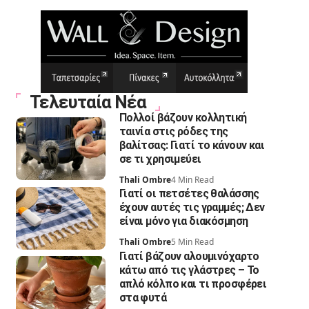
Τελευταία Νέα
Πολλοί βάζουν κολλητική
ταινία στις ρόδες της
βαλίτσας: Γιατί το κάνουν και
σε τι χρησιμεύει
Thali Ombre
4 Min Read
Γιατί οι πετσέτες θαλάσσης
έχουν αυτές τις γραμμές; Δεν
είναι μόνο για διακόσμηση
Thali Ombre
5 Min Read
Γιατί βάζουν αλουμινόχαρτο
κάτω από τις γλάστρες – Το
απλό κόλπο και τι προσφέρει
στα φυτά