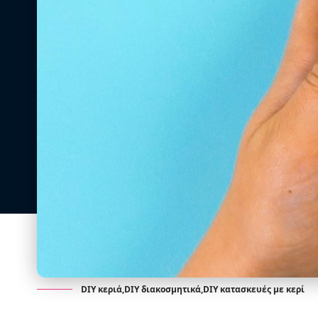
DIY κεριά,DIY διακοσμητικά,DIY κατασκευές με κερί