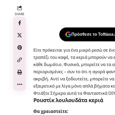
SHARE
Πρόσθεσε το Toftiaxa
Είτε πρόκειται για ένα μικρό ρεσώ σε έν
τραπέζι του καφέ, τα
κεριά
μπορούν να ε
κάθε δωμάτιο. Φυσικά, μπορείτε να τα α
περιορισμένες – συν το ότι η αγορά φαν
ακριβή. Αντί να ξοδευτείτε, μπορείτε ν
εξαιρετικό με λίγα μόνο απλά βήματα κα
Φτιάξτε Σήμερα αυτά τα Φανταστικά DIY
Ρουστίκ λουλουδάτα κεριά
Θα χρειαστείτε: