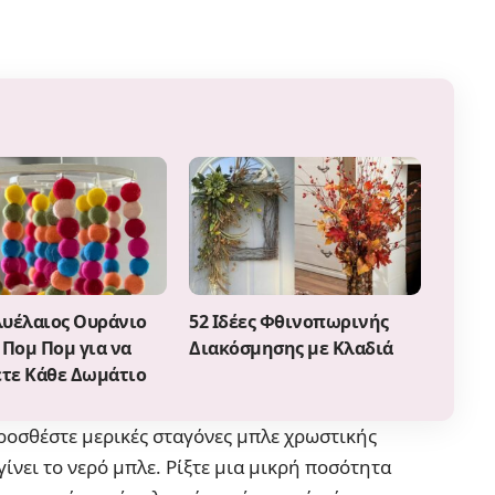
λυέλαιος Ουράνιο
52 Ιδέες Φθινοπωρινής
 Πομ Πομ για να
Διακόσμησης με Κλαδιά
τε Κάθε Δωμάτιο
προσθέστε μερικές σταγόνες μπλε χρωστικής
ίνει το νερό μπλε. Ρίξτε μια μικρή ποσότητα