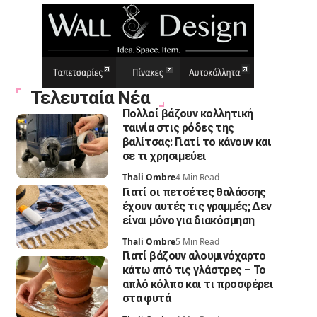
Τελευταία Νέα
Πολλοί βάζουν κολλητική
ταινία στις ρόδες της
βαλίτσας: Γιατί το κάνουν και
σε τι χρησιμεύει
Thali Ombre
4 Min Read
Γιατί οι πετσέτες θαλάσσης
έχουν αυτές τις γραμμές; Δεν
είναι μόνο για διακόσμηση
Thali Ombre
5 Min Read
Γιατί βάζουν αλουμινόχαρτο
κάτω από τις γλάστρες – Το
απλό κόλπο και τι προσφέρει
στα φυτά