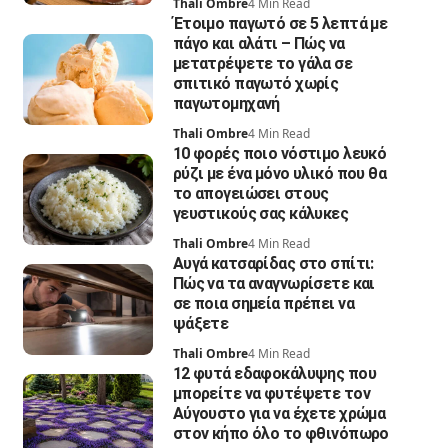
Thali Ombre
4 Min Read
Έτοιμο παγωτό σε 5 λεπτά με
πάγο και αλάτι – Πώς να
μετατρέψετε το γάλα σε
σπιτικό παγωτό χωρίς
παγωτομηχανή
Thali Ombre
4 Min Read
10 φορές ποιο νόστιμο λευκό
ρύζι με ένα μόνο υλικό που θα
το απογειώσει στους
γευστικούς σας κάλυκες
Thali Ombre
4 Min Read
Αυγά κατσαρίδας στο σπίτι:
Πώς να τα αναγνωρίσετε και
σε ποια σημεία πρέπει να
ψάξετε
Thali Ombre
4 Min Read
12 φυτά εδαφοκάλυψης που
μπορείτε να φυτέψετε τον
Αύγουστο για να έχετε χρώμα
στον κήπο όλο το φθινόπωρο