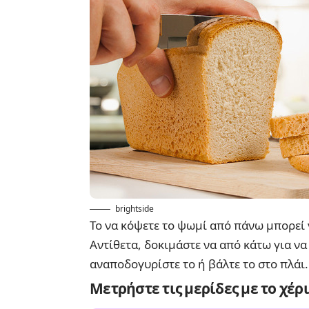
brightside
Το να κόψετε το ψωμί από πάνω μπορεί ν
Αντίθετα, δοκιμάστε να από κάτω για ν
αναποδογυρίστε το ή βάλτε το στο πλάι.
Μετρήστε τις μερίδες με το χέρι