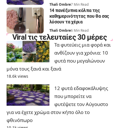
Thali Ombre
7 Min Read
14 πανέξυπνα κόλπα της
καθημερινότητας που θα σας
λύσουν τα χέρια
Thali Ombre
6 Min Read
Viral τις τελευταίες 30 μέρες
Τα φυτεύεις μια φορά και
ανθίζουν για χρόνια: 10
φυτά που μεγαλώνουν
μόνα τους ξανά και ξανά
18.6k views
12 φυτά εδαφοκάλυψης
που μπορείτε να
φυτέψετε τον Αύγουστο
για να έχετε χρώμα στον κήπο όλο το
φθινόπωρο
10.1k views