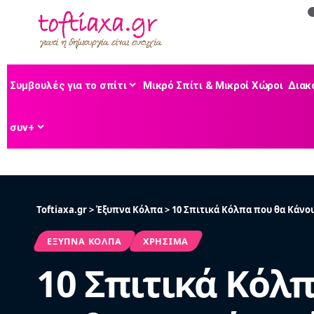
Συμβουλές για το σπίτι
Μικρό Σπίτι & Μικροί Χώροι
Διακ
συν+
Toftiaxa.gr
>
Έξυπνα Κόλπα
>
10 Σπιτικά Κόλπα που θα Κάνο
ΈΞΥΠΝΑ ΚΌΛΠΑ
ΧΡΉΣΙΜΑ
10 Σπιτικά Κόλ