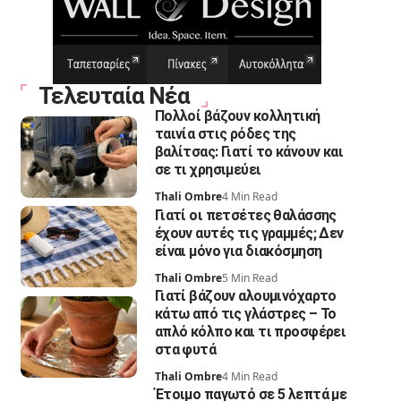
Τελευταία Νέα
Πολλοί βάζουν κολλητική
ταινία στις ρόδες της
βαλίτσας: Γιατί το κάνουν και
σε τι χρησιμεύει
Thali Ombre
4 Min Read
Γιατί οι πετσέτες θαλάσσης
έχουν αυτές τις γραμμές; Δεν
είναι μόνο για διακόσμηση
Thali Ombre
5 Min Read
Γιατί βάζουν αλουμινόχαρτο
κάτω από τις γλάστρες – Το
απλό κόλπο και τι προσφέρει
στα φυτά
Thali Ombre
4 Min Read
Έτοιμο παγωτό σε 5 λεπτά με