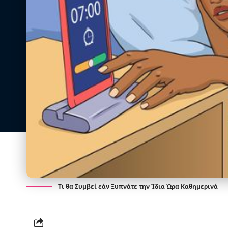
Τι θα Συμβεί εάν Ξυπνάτε την Ίδια Ώρα Καθημερινά