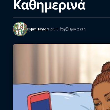
Καθημερινά
By
Jim Taylor
Πριν 5 έτη
Πριν 2 έτη