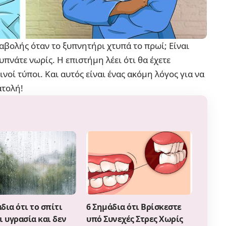
αβολής όταν το ξυπνητήρι χτυπά το πρωί; Είναι
υπνάτε νωρίς. Η επιστήμη λέει ότι θα έχετε
νοί τύποι. Και αυτός είναι ένας ακόμη λόγος για να
ατολή!
δια ότι το σπίτι
6 Σημάδια ότι Βρίσκεστε
ι υγρασία και δεν
υπό Συνεχές Στρες Χωρίς