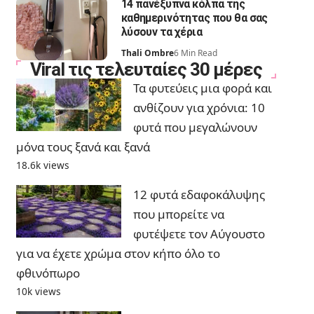
14 πανέξυπνα κόλπα της
καθημερινότητας που θα σας
λύσουν τα χέρια
Thali Ombre
6 Min Read
Viral τις τελευταίες 30 μέρες
Τα φυτεύεις μια φορά και
ανθίζουν για χρόνια: 10
φυτά που μεγαλώνουν
μόνα τους ξανά και ξανά
18.6k views
12 φυτά εδαφοκάλυψης
που μπορείτε να
φυτέψετε τον Αύγουστο
για να έχετε χρώμα στον κήπο όλο το
φθινόπωρο
10k views