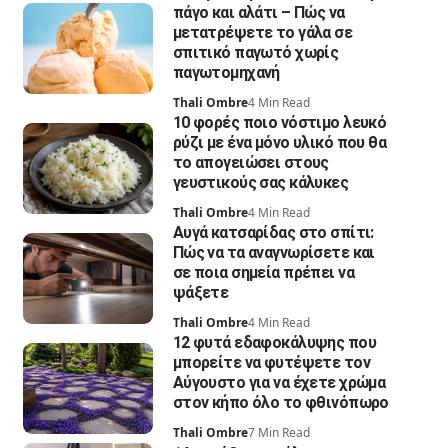
πάγο και αλάτι – Πώς να
μετατρέψετε το γάλα σε
σπιτικό παγωτό χωρίς
παγωτομηχανή
Thali Ombre
4 Min Read
10 φορές ποιο νόστιμο λευκό
ρύζι με ένα μόνο υλικό που θα
το απογειώσει στους
γευστικούς σας κάλυκες
Thali Ombre
4 Min Read
Αυγά κατσαρίδας στο σπίτι:
Πώς να τα αναγνωρίσετε και
σε ποια σημεία πρέπει να
ψάξετε
Thali Ombre
4 Min Read
12 φυτά εδαφοκάλυψης που
μπορείτε να φυτέψετε τον
Αύγουστο για να έχετε χρώμα
στον κήπο όλο το φθινόπωρο
Thali Ombre
7 Min Read