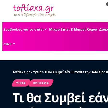
Συμβουλές για το σπίτι
Μικρό Σπίτι & Μικροί Χώροι
Διακ
συν+
Toftiaxa.gr
>
Υγεία
>
Τι θα Συμβεί εάν Ξυπνάτε την Ίδια Ώρα
ΥΓΕΊΑ
ΧΡΉΣΙΜΑ
Τι θα Συμβεί εά